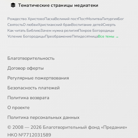
Тематические страницы медиатеки
Рождество Христово
Пасха
Великий пост
Пост
Молитва
Литургия
Бог
Святость
О любви
Христианский брак
Воспитание детей
Смерть
Как читать Библию
Зачем нужна религия
Покров Богородицы
Успение Богородицы
Преображение
Пятидесятница
Все темы →
Благотворительность
Договор оферты
Регулярные пожертвования
Безопасность платежей
Политика возврата
О проекте
Политика персональных данных
© 2008 — 2026 Благотворительный фонд «Предание»
НКО №7712031589