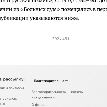
н и русская поэзия», Л., 1967, с. 334–341. 
рений из «Больных дум» помещались в пе
 публикации указываются ниже.
202 / 451
а рассылку:
Благотворительность
ашем почтовом
Благотворительность — помочь
нуждающимся
атериалов;
ных
О фонде