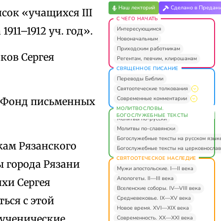
Наш лекторий
Сделано в Предан
сок «учащихся III
С ЧЕГО НАЧАТЬ
911–1912 уч. год».
Интересующимся
Новоначальным
Приходским работникам
ков Сергея
Регентам, певчим, клирошанам
СВЯЩЕННОЕ ПИСАНИЕ
Переводы Библии
Святоотеческие толкования
Современные комментарии
. Фонд письменных
МОЛИТВОСЛОВЫ.
БОГОСЛУЖЕБНЫЕ ТЕКСТЫ
Молитвы по-русски
Молитвы по-славянски
Богослужебные тексты на русском язык
икам Рязанского
Богослужебные тексты на церковнослав
СВЯТООТЕЧЕСКОЕ НАСЛЕДИЕ
ы города Рязани
Мужи апостольские. I—II века
Апологеты. II—III века
хи Сергея
Вселенские соборы. IV—VIII века
Средневековье. IX—XV века
ься с этой
Новое время. XVI—XIX века
 ученические
Современность. XX—XXI века