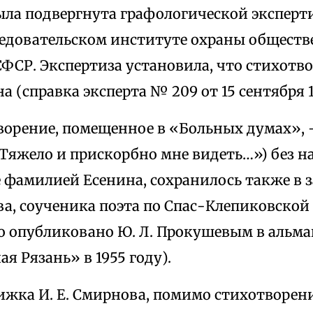
ыла подвергнута графологической эксперт
едовательском институте охраны обществ
ФСР. Экспертиза установила, что стихотв
а (справка эксперта № 209 от 15 сентября 1
ворение, помещенное в «Больных думах», 
Тяжело и прискорбно мне видеть…») без н
 фамилией Есенина, сохранилось также в 
ва, соученика поэта по Спас-Клепиковской
о опубликовано Ю. Л. Прокушевым в альма
я Рязань» в 1955 году).
ижка И. Е. Смирнова, помимо стихотворен