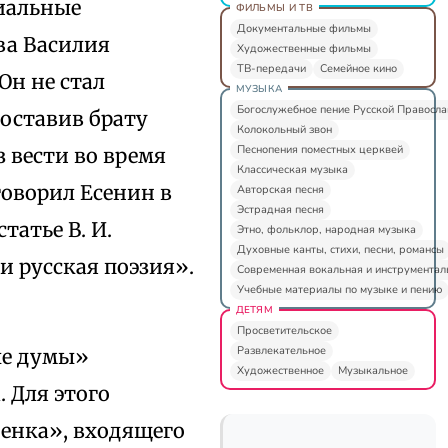
хиальные
ФИЛЬМЫ И ТВ
Документальные фильмы
ва Василия
Художественные фильмы
ТВ-передачи
Семейное кино
Он не стал
МУЗЫКА
Богослужебное пение Русской Правосл
 оставив брату
Колокольный звон
Песнопения поместных церквей
з вести во время
Классическая музыка
говорил Есенин в
Авторская песня
Эстрадная песня
татье В. И.
Этно, фольклор, народная музыка
Духовные канты, стихи, песни, романсы
и русская поэзия».
Современная вокальная и инструментал
Учебные материалы по музыке и пению
ДЕТЯМ
Просветительское
Развлекательное
ые думы»
Художественное
Музыкальное
 Для этого
енка», входящего