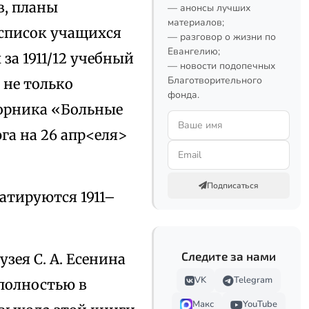
в, планы
— анонсы лучших
материалов;
 список учащихся
— разговор о жизни по
Евангелию;
за 1911/12 учебный
— новости подопечных
Благотворительного
 не только
фонда.
борника «Больные
юга на 26 апр<еля>
Подписаться
атируются 1911–
Следите за нами
зея С. А. Есенина
VK
Telegram
 полностью в
Макс
YouTube