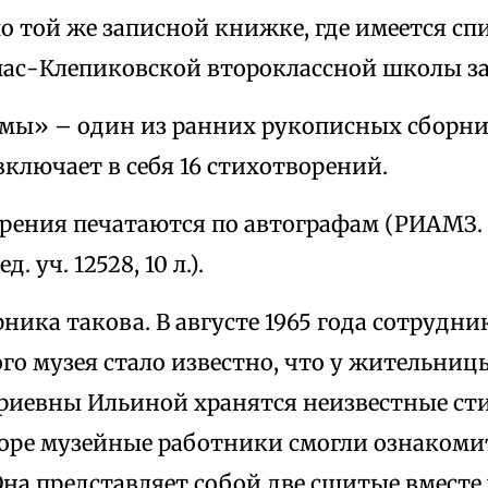
о той же записной книжке, где имеется спи
ас-Клепиковской второклассной школы за 1
мы» – один из ранних рукописных сборни
включает в себя 16 стихотворений.
орения печатаются по автографам (РИАМЗ
. уч. 12528, 10 л.).
ника такова. В августе 1965 года сотрудн
го музея стало известно, что у жительниц
иевны Ильиной хранятся неизвестные сти
коре музейные работники смогли ознакомит
Она представляет собой две сшитые вместе