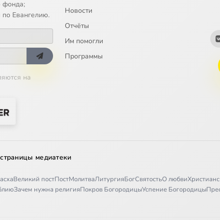
 фонда;
Новости
 по Евангелию.
Отчёты
Им помогли
Программы
ляются на
 страницы медиатеки
асха
Великий пост
Пост
Молитва
Литургия
Бог
Святость
О любви
Христианс
иблию
Зачем нужна религия
Покров Богородицы
Успение Богородицы
Пре