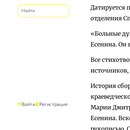
Датируется п
отделения Сп
«Больные ду
Есенина. Он 
Все стихотв
источников, ед
История сбор
краеведческо
Войти
Регистрация
Марии Дмитр
Есенина. Вс
рукописью. 