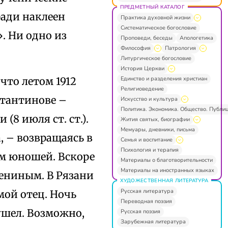
ПРЕДМЕТНЫЙ КАТАЛОГ
ради наклеен
Практика духовной жизни
Систематическое богословие
. Ни одно из
Проповеди, беседы
Апологетика
Философия
Патрология
Литургическое богословие
История Церкви
Единство и разделения христиан
 что летом 1912
Религиоведение
стантинове –
Искусство и культура
Политика. Экономика. Общество. Публи
8 июля ст. ст.).
Жития святых, биографии
Мемуары, дневники, письма
 – возвращаясь в
Семья и воспитание
Психология и терапия
ым юношей. Вскоре
Материалы о благотворительности
Материалы на иностранных языках
сениным. В Рязани
ХУДОЖЕСТВЕННАЯ ЛИТЕРАТУРА
Русская литература
мой отец. Ночь
Переводная поэзия
 ушел. Возможно,
Русская поэзия
Зарубежная литература