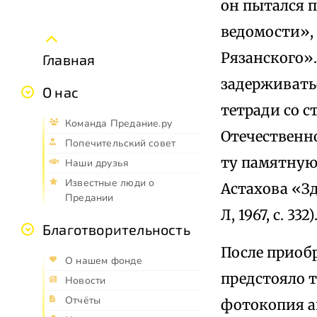
он пытался 
ведомости»,
Рязанского».
Главная
задерживатьс
О нас
тетради со с
Команда Предание.ру
Отечественно
Попечительский совет
ту памятную 
Наши друзья
Известные люди о
Астахова «Зд
Предании
Л, 1967, с. 332)
Благотворительность
После приоб
О нашем фонде
предстояло т
Новости
Отчёты
фотокопия а