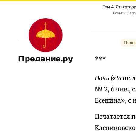
Есенин, Сер
Полно
Предание.ру
***
Ночь («Устал
№ 2, 6 янв.,
Есенина», с 
Печатается п
Клепиковской