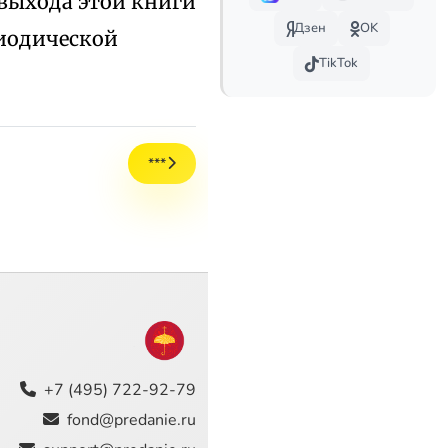
До выхода этой книги
Дзен
OK
риодической
TikTok
***
+7 (495) 722-92-79
fond@predanie.ru