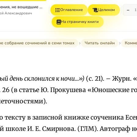
Том 4. Стихотворения, не вошедшие в Собрание сочинений
−
Оглавление
Целиком
1
гей Александрович
На страничку книги
е собрание сочинений в семи томах
Читать онлайн
Комм
ый день склонился к ночи…»)
(с. 21). – Журн. 
 с. 26 (в статье Ю. Прокушева «Юношеские г
неточностями).
о тексту в записной книжке соученика Есе
 школе И. Е. Смирнова. (ГЛМ). Автограф н