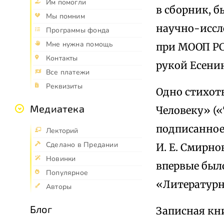
Им помогли
в сборник, б
Мы помним
научно-иссл
Программы фонда
Мне нужна помощь
при МООП РС
Контакты
рукой Есенин
Все платежи
Реквизиты
Одно стихот
Медиатека
Человеку» («
подписанное
Лекторий
Сделано в Предании
И. Е. Смирно
Новинки
впервые был
Популярное
«Литературна
Авторы
Блог
Записная кн