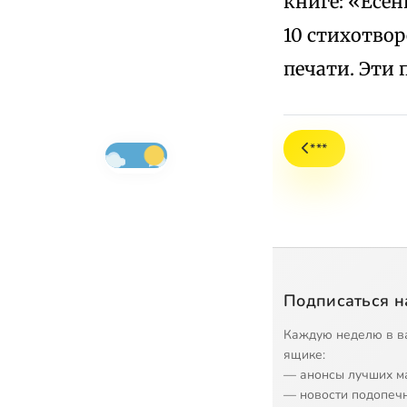
книге: «Есени
10 стихотво
печати. Эти
***
Подписаться н
Каждую неделю в в
ящике:
— анонсы лучших м
— новости подопеч