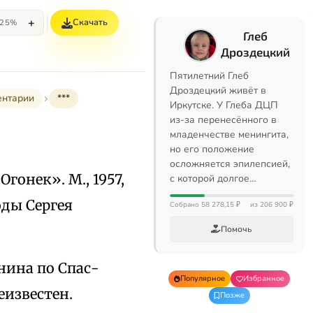
+
Скачать
25%
Глеб
Дроздецкий
Пятилетний Глеб
Дроздецкий живёт в
ентарии
***
Иркутске. У Глеба ДЦП
из-за перенесённого в
младенчестве менингита,
но его положение
осложняется эпилепсией,
«Огонек». М., 1957,
с которой долгое…
оды Сергея
Собрано 58 278,15 ₽
из 206 900 ₽
Помочь
нина по Спас-
Популярное
Избранное
еизвестен.
Позже