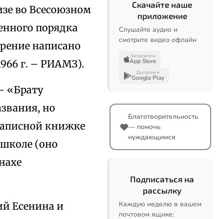
Скачайте наше
изе во Всесоюзном
приложение
енного порядка
Слушайте аудио и
смотрите видео офлайн
орение написано
Загрузите в
App Store
966 г. – РИАМЗ).
Доступно в
Google Play
– «Брату
азвания, но
Благотворительность
записной книжке
— помочь
нуждающимся
 школе (оно
нахе
Подписаться на
рассылку
Каждую неделю в вашем
ий Есенина и
почтовом ящике: