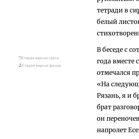
тетради в си
белый листо
стихотворен
В беседе с с
Старая версия сайта
года вместе 
Старая версия фонда
отмечался пр
«На следующ
Рязань, я и 
брат разгово
он переночев
напролет Есе