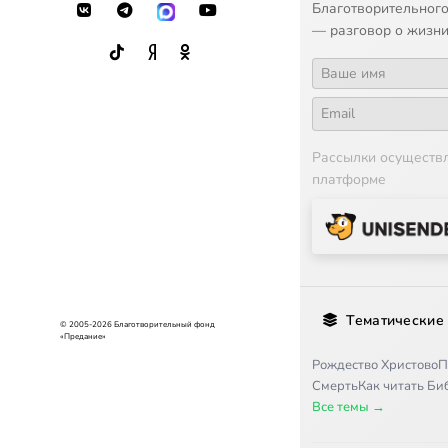
Благотворительного
— разговор о жизни
Рассылки осуществ
платформе
Тематические
© 2005-2026 Благотворительный фонд
«Предание»
Рождество Христово
П
Смерть
Как читать Б
Все темы →