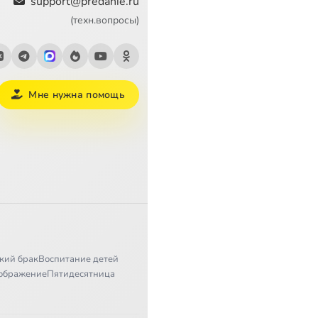
support@predanie.ru
(техн.вопросы)
Мне нужна помощь
кий брак
Воспитание детей
ображение
Пятидесятница