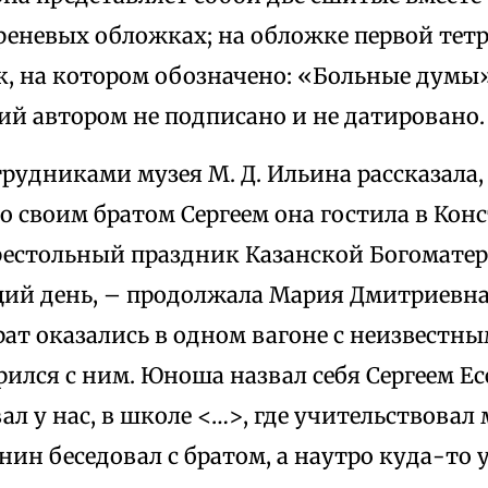
реневых обложках; на обложке первой тет
к, на котором обозначено: «Больные думы»
ий автором не подписано и не датировано.
отрудниками музея М. Д. Ильина рассказала,
со своим братом Сергеем она гостила в Кон
естольный праздник Казанской Богоматери (
ий день, – продолжала Мария Дмитриевна,
брат оказались в одном вагоне с неизвестн
рился с ним. Юноша назвал себя Сергеем Е
ал у нас, в школе <…>, где учительствовал 
нин беседовал с братом, а наутро куда-то