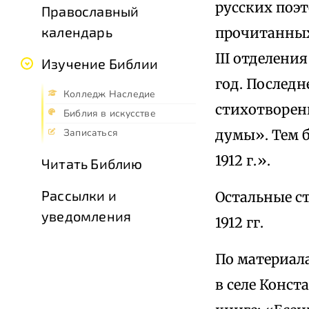
русских поэт
Православный
календарь
прочитанных
III отделени
Изучение Библии
год. Последн
Колледж Наследие
стихотворен
Библия в искусстве
думы». Тем б
Записаться
1912 г.».
Читать Библию
Рассылки и
Остальные с
уведомления
1912 гг.
По материала
в селе Конст