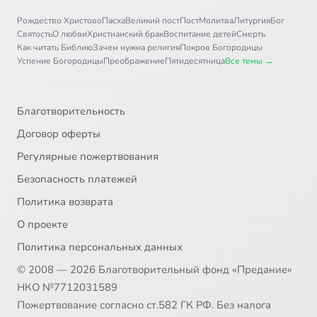
Рождество Христово
Пасха
Великий пост
Пост
Молитва
Литургия
Бог
Святость
О любви
Христианский брак
Воспитание детей
Смерть
Как читать Библию
Зачем нужна религия
Покров Богородицы
Успение Богородицы
Преображение
Пятидесятница
Все темы →
Благотворительность
Договор оферты
Регулярные пожертвования
Безопасность платежей
Политика возврата
О проекте
Политика персональных данных
© 2008 — 2026 Благотворительный фонд «Предание»
НКО №7712031589
Пожертвование согласно ст.582 ГК РФ. Без налога