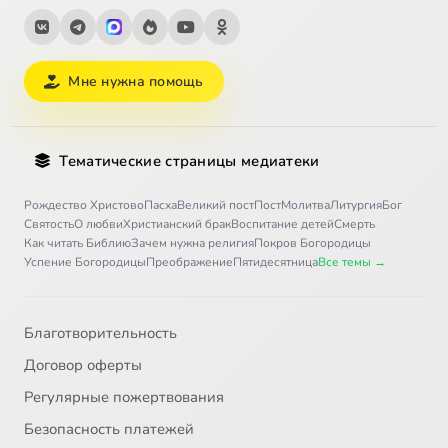
Мне нужна помощь
Тематические страницы медиатеки
Рождество Христово
Пасха
Великий пост
Пост
Молитва
Литургия
Бог
Святость
О любви
Христианский брак
Воспитание детей
Смерть
Как читать Библию
Зачем нужна религия
Покров Богородицы
Успение Богородицы
Преображение
Пятидесятница
Все темы →
Благотворительность
Договор оферты
Регулярные пожертвования
Безопасность платежей