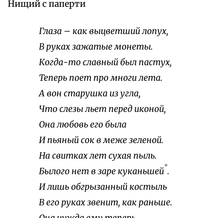
Нищий с паперти
Глаза – как выцветший лопух,
В руках зажатые монеты.
Когда-то славный был пастух,
Теперь поет про многи лета.
А вон старушка из угла,
Что слезы льет перед иконой,
Она любовь его была
И пьяный сок в меже зеленой.
На свитках лет сухая пыль.
*
Былого нет в заре куканьшей
.
И лишь обгрызанный костыль
В его руках звенит, как раньше.