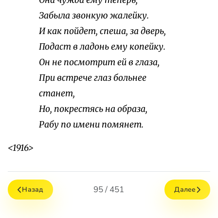
Она чужда ему теперь,
Забыла звонкую жалейку.
И как пойдет, спеша, за дверь,
Подаст в ладонь ему копейку.
Он не посмотрит ей в глаза,
При встрече глаз больнее
станет,
Но, покрестясь на образа,
Рабу по имени помянет.
<1916>
95 / 451
Назад
Далее