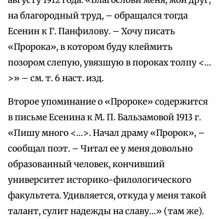
августу 1912 года. «Благослови меня, мой друг,
на благородный труд, – обращался тогда
Есенин к Г. Панфилову. – Хочу писать
«Пророка», в котором буду клеймить
позором слепую, увязшую в пороках толпу <…
>» – см. т. 6 наст. изд.
Второе упоминание о «Пророке» содержится
в письме Есенина к М. П. Бальзамовой 1913 г.
«Пишу много <…>. Начал драму «Пророк», –
сообщал поэт. – Читал ее у меня довольно
образованный человек, кончивший
университет историко-филологического
факультета. Удивляется, откуда у меня такой
талант, сулит надежды на славу…» (там же).