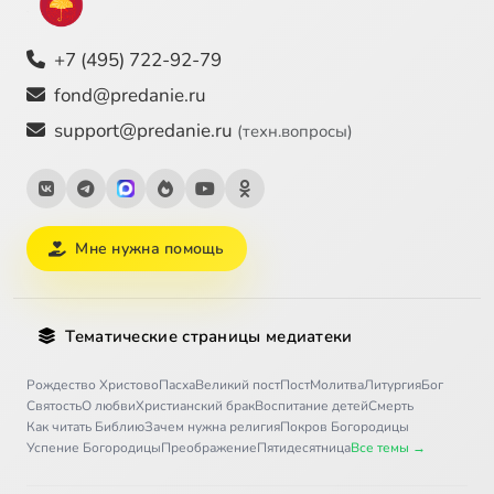
+7 (495) 722-92-79
fond@predanie.ru
support@predanie.ru
(техн.вопросы)
Мне нужна помощь
Тематические страницы медиатеки
Рождество Христово
Пасха
Великий пост
Пост
Молитва
Литургия
Бог
Святость
О любви
Христианский брак
Воспитание детей
Смерть
Как читать Библию
Зачем нужна религия
Покров Богородицы
Успение Богородицы
Преображение
Пятидесятница
Все темы →