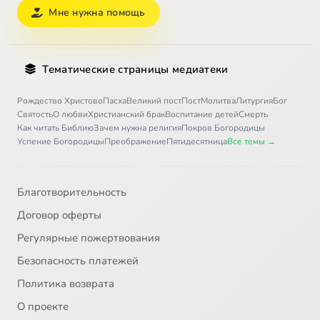
Мне нужна помощь
Тематические страницы медиатеки
Рождество Христово
Пасха
Великий пост
Пост
Молитва
Литургия
Бог
Святость
О любви
Христианский брак
Воспитание детей
Смерть
Как читать Библию
Зачем нужна религия
Покров Богородицы
Успение Богородицы
Преображение
Пятидесятница
Все темы →
Благотворительность
Договор оферты
Регулярные пожертвования
Безопасность платежей
Политика возврата
О проекте