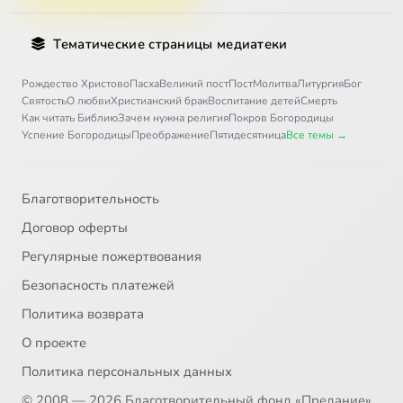
Тематические страницы медиатеки
Рождество Христово
Пасха
Великий пост
Пост
Молитва
Литургия
Бог
Святость
О любви
Христианский брак
Воспитание детей
Смерть
Как читать Библию
Зачем нужна религия
Покров Богородицы
Успение Богородицы
Преображение
Пятидесятница
Все темы →
Благотворительность
Договор оферты
Регулярные пожертвования
Безопасность платежей
Политика возврата
О проекте
Политика персональных данных
© 2008 — 2026 Благотворительный фонд «Предание»