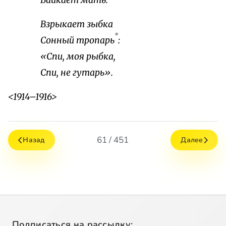
Байкает мать.
Взрыкает зыбка
*
Сонный тропарь
:
«Спи, моя рыбка,
Спи, не гутарь».
<1914–1916>
61 / 451
Назад
Далее
Подписаться на рассылку: