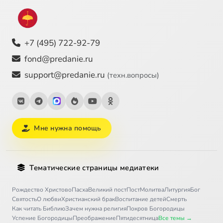
+7 (495) 722-92-79
fond@predanie.ru
support@predanie.ru
(техн.вопросы)
Мне нужна помощь
Тематические страницы медиатеки
Рождество Христово
Пасха
Великий пост
Пост
Молитва
Литургия
Бог
Святость
О любви
Христианский брак
Воспитание детей
Смерть
Как читать Библию
Зачем нужна религия
Покров Богородицы
Успение Богородицы
Преображение
Пятидесятница
Все темы →