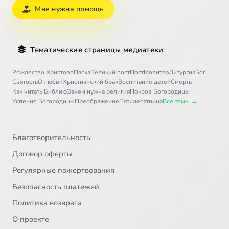
Мне нужна помощь
Тематические страницы медиатеки
Рождество Христово
Пасха
Великий пост
Пост
Молитва
Литургия
Бог
Святость
О любви
Христианский брак
Воспитание детей
Смерть
Как читать Библию
Зачем нужна религия
Покров Богородицы
Успение Богородицы
Преображение
Пятидесятница
Все темы →
Благотворительность
Договор оферты
Регулярные пожертвования
Безопасность платежей
Политика возврата
О проекте