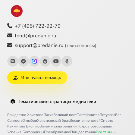
+7 (495) 722-92-79
fond@predanie.ru
support@predanie.ru
(техн.вопросы)
Мне нужна помощь
Тематические страницы медиатеки
Рождество Христово
Пасха
Великий пост
Пост
Молитва
Литургия
Бог
Святость
О любви
Христианский брак
Воспитание детей
Смерть
Как читать Библию
Зачем нужна религия
Покров Богородицы
Успение Богородицы
Преображение
Пятидесятница
Все темы →