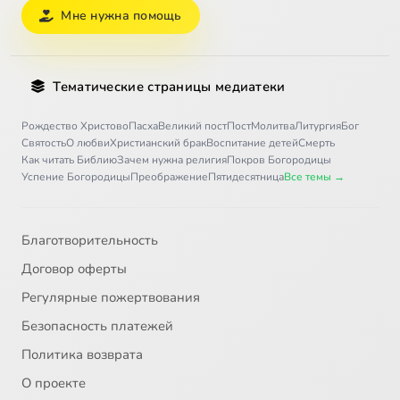
Мне нужна помощь
Тематические страницы медиатеки
Рождество Христово
Пасха
Великий пост
Пост
Молитва
Литургия
Бог
Святость
О любви
Христианский брак
Воспитание детей
Смерть
Как читать Библию
Зачем нужна религия
Покров Богородицы
Успение Богородицы
Преображение
Пятидесятница
Все темы →
Благотворительность
Договор оферты
Регулярные пожертвования
Безопасность платежей
Политика возврата
О проекте