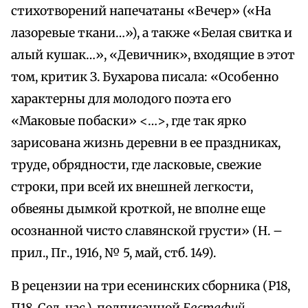
стихотворений напечатаны «Вечер» («На
лазоревые ткани…»), а также «Белая свитка и
алый кушак…», «Девичник», входящие в этот
том, критик З. Бухарова писала: «Особенно
характерны для молодого поэта его
«Маковые побаски» <…>, где так ярко
зарисована жизнь деревни в ее праздниках,
труде, обрядности, где ласковые, свежие
строки, при всей их внешней легкости,
обвеяны дымкой кроткой, не вполне еще
осознанной чисто славянской грусти» (Н. –
прил., Пг., 1916, № 5, май, стб. 149).
В рецензии на три есенинских сборника (Р18,