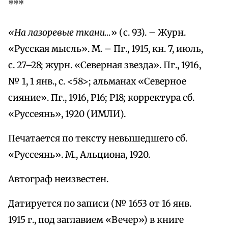
***
«На лазоревые ткани…
» (с. 93). – Журн.
«Русская мысль». М. – Пг., 1915, кн. 7, июль,
с. 27–28; журн. «Северная звезда». Пг., 1916,
№ 1, 1 янв., с. <58>; альманах «Северное
сияние». Пг., 1916, Р16; Р18; корректура сб.
«Руссеянь», 1920 (ИМЛИ).
Печатается по тексту невышедшего сб.
«Руссеянь». М., Альциона, 1920.
Автограф неизвестен.
Датируется по записи (№ 1653 от 16 янв.
1915 г., под заглавием «Вечер») в книге