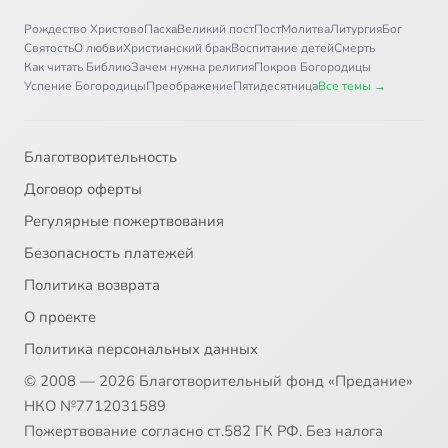
Рождество Христово
Пасха
Великий пост
Пост
Молитва
Литургия
Бог
Святость
О любви
Христианский брак
Воспитание детей
Смерть
Как читать Библию
Зачем нужна религия
Покров Богородицы
Успение Богородицы
Преображение
Пятидесятница
Все темы →
Благотворительность
Договор оферты
Регулярные пожертвования
Безопасность платежей
Политика возврата
О проекте
Политика персональных данных
© 2008 — 2026 Благотворительный фонд «Предание»
НКО №7712031589
Пожертвование согласно ст.582 ГК РФ. Без налога