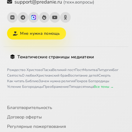
support@predanie.ru
(техн.вопросы)
Мне нужна помощь
Тематические страницы медиатеки
Рождество Христово
Пасха
Великий пост
Пост
Молитва
Литургия
Бог
Святость
О любви
Христианский брак
Воспитание детей
Смерть
Как читать Библию
Зачем нужна религия
Покров Богородицы
Успение Богородицы
Преображение
Пятидесятница
Все темы →
Благотворительность
Договор оферты
Регулярные пожертвования