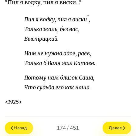
"Пил я водку, пил я виски…"
*
Пил я водку, пил я виски
,
Только жаль, без вас,
Быстрицкий.
Нам не нужно адов, раев,
Только б Валя жил Катаев.
Потому нам близок Саша,
Что судьба его как наша.
<1925>
174 / 451
Назад
Далее