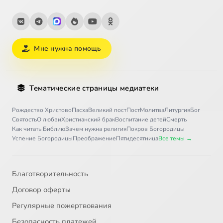
Мне нужна помощь
Тематические страницы медиатеки
Рождество Христово
Пасха
Великий пост
Пост
Молитва
Литургия
Бог
Святость
О любви
Христианский брак
Воспитание детей
Смерть
Как читать Библию
Зачем нужна религия
Покров Богородицы
Успение Богородицы
Преображение
Пятидесятница
Все темы →
Благотворительность
Договор оферты
Регулярные пожертвования
Безопасность платежей