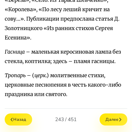
«Береза», «Село. Из Тараса Шевченко»,
«Королева», «По лесу леший кричит на
сову…». Публикации предпослана статья Д.
Золотницкого «Из ранних стихов Сергея
Есенина».
Гасница
– маленькая керосиновая лампа без
стекла, коптилка; здесь – пламя гасницы.
Тропарь
– (
церк
.) молитвенные стихи,
церковные песнопения в честь какого-либо
праздника или святого.
243 / 451
Назад
Далее