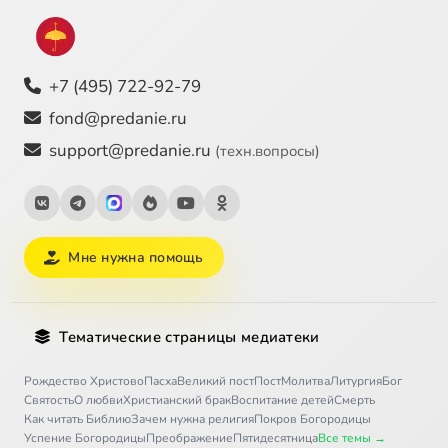
+7 (495) 722-92-79
fond@predanie.ru
support@predanie.ru
(техн.вопросы)
Мне нужна помощь
Тематические страницы медиатеки
Рождество Христово
Пасха
Великий пост
Пост
Молитва
Литургия
Бог
Святость
О любви
Христианский брак
Воспитание детей
Смерть
Как читать Библию
Зачем нужна религия
Покров Богородицы
Успение Богородицы
Преображение
Пятидесятница
Все темы →