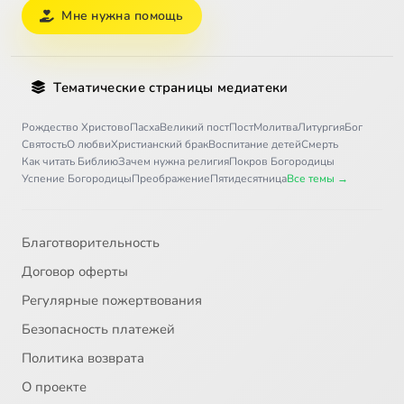
Мне нужна помощь
Тематические страницы медиатеки
Рождество Христово
Пасха
Великий пост
Пост
Молитва
Литургия
Бог
Святость
О любви
Христианский брак
Воспитание детей
Смерть
Как читать Библию
Зачем нужна религия
Покров Богородицы
Успение Богородицы
Преображение
Пятидесятница
Все темы →
Благотворительность
Договор оферты
Регулярные пожертвования
Безопасность платежей
Политика возврата
О проекте