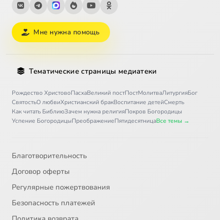
Мне нужна помощь
Тематические страницы медиатеки
Рождество Христово
Пасха
Великий пост
Пост
Молитва
Литургия
Бог
Святость
О любви
Христианский брак
Воспитание детей
Смерть
Как читать Библию
Зачем нужна религия
Покров Богородицы
Успение Богородицы
Преображение
Пятидесятница
Все темы →
Благотворительность
Договор оферты
Регулярные пожертвования
Безопасность платежей
Политика возврата