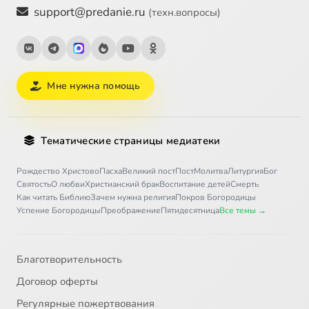
support@predanie.ru
(техн.вопросы)
Мне нужна помощь
Тематические страницы медиатеки
Рождество Христово
Пасха
Великий пост
Пост
Молитва
Литургия
Бог
Святость
О любви
Христианский брак
Воспитание детей
Смерть
Как читать Библию
Зачем нужна религия
Покров Богородицы
Успение Богородицы
Преображение
Пятидесятница
Все темы →
Благотворительность
Договор оферты
Регулярные пожертвования