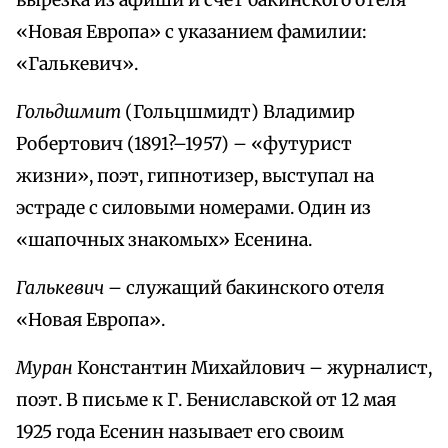
вырезка из афиши и счет бакинского отеля
«Новая Европа» с указанием фамилии:
«Галькевич».
Гольдшмит
(Гольцшмидт) Владимир
Робертович (1891?–1957) – «футурист
жизни», поэт, гипнотизер, выступал на
эстраде с силовыми номерами. Один из
«шапочных знакомых» Есенина.
Галькевич
– служащий бакинского отеля
«Новая Европа».
Муран
Константин Михайлович – журналист,
поэт. В письме к Г. Бениславской от 12 мая
1925 года Есенин называет его своим