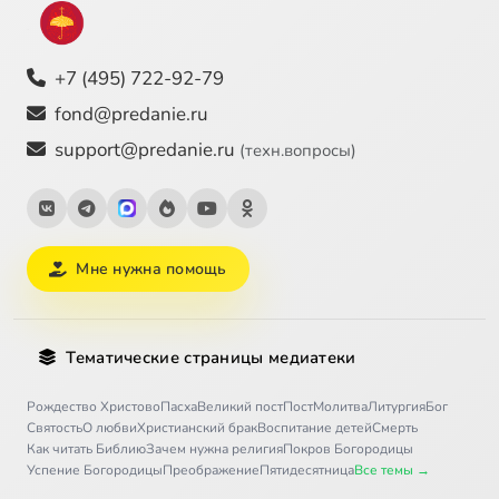
+7 (495) 722-92-79
fond@predanie.ru
support@predanie.ru
(техн.вопросы)
Мне нужна помощь
Тематические страницы медиатеки
Рождество Христово
Пасха
Великий пост
Пост
Молитва
Литургия
Бог
Святость
О любви
Христианский брак
Воспитание детей
Смерть
Как читать Библию
Зачем нужна религия
Покров Богородицы
Успение Богородицы
Преображение
Пятидесятница
Все темы →