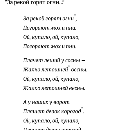
"За рекой горят огни…"
*
За рекой горят огни
,
Погорают мох и пни.
Ой, купало, ой, купало,
Погорают мох и пни.
Плачет леший у сосны –
*
Жалко летошней
весны.
Ой, купало, ой, купало,
Жалко летошней весны.
А у наших у ворот
*
Пляшет девок корогод
.
Ой, купало, ой, купало,