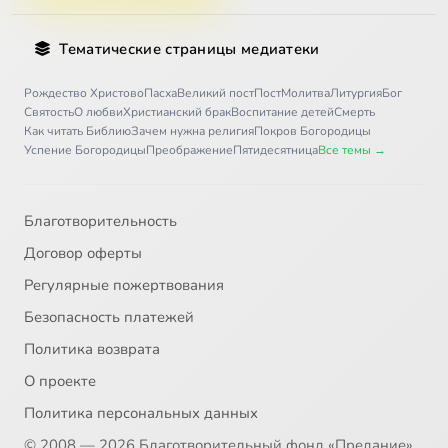
Тематические страницы медиатеки
Рождество Христово
Пасха
Великий пост
Пост
Молитва
Литургия
Бог
Святость
О любви
Христианский брак
Воспитание детей
Смерть
Как читать Библию
Зачем нужна религия
Покров Богородицы
Успение Богородицы
Преображение
Пятидесятница
Все темы →
Благотворительность
Договор оферты
Регулярные пожертвования
Безопасность платежей
Политика возврата
О проекте
Политика персональных данных
© 2008 — 2026 Благотворительный фонд «Предание»