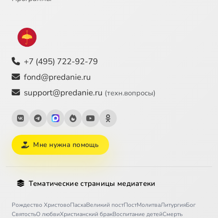
+7 (495) 722-92-79
fond@predanie.ru
support@predanie.ru
(техн.вопросы)
Мне нужна помощь
Тематические страницы медиатеки
Рождество Христово
Пасха
Великий пост
Пост
Молитва
Литургия
Бог
Святость
О любви
Христианский брак
Воспитание детей
Смерть