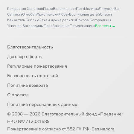
Рождество Христово
Пасха
Великий пост
Пост
Молитва
Литургия
Бог
Святость
О любви
Христианский брак
Воспитание детей
Смерть
Как читать Библию
Зачем нужна религия
Покров Богородицы
Успение Богородицы
Преображение
Пятидесятница
Все темы →
Благотворительность
Договор оферты
Регулярные пожертвования
Безопасность платежей
Политика возврата
О проекте
Политика персональных данных
© 2008 — 2026 Благотворительный фонд «Предание»
НКО №7712031589
Пожертвование согласно ст.582 ГК РФ. Без налога