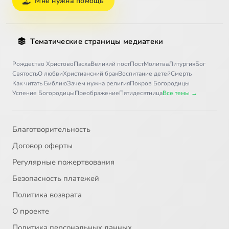
Мне нужна помощь
Тематические страницы медиатеки
Рождество Христово
Пасха
Великий пост
Пост
Молитва
Литургия
Бог
Святость
О любви
Христианский брак
Воспитание детей
Смерть
Как читать Библию
Зачем нужна религия
Покров Богородицы
Успение Богородицы
Преображение
Пятидесятница
Все темы →
Благотворительность
Договор оферты
Регулярные пожертвования
Безопасность платежей
Политика возврата
О проекте
Политика персональных данных