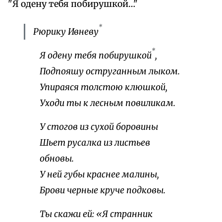
"Я одену тебя побирушкой…"
*
Рюрику Ивневу
*
Я одену тебя побирушкой
,
Подпояшу оструганным лыком.
Упираяся толстою клюшкой,
Уходи ты к лесным повиликам.
У стогов из сухой боровины
Шьет русалка из листьев
обновы.
У ней губы краснее малины,
Брови черные круче подковы.
Ты скажи ей: «Я странник