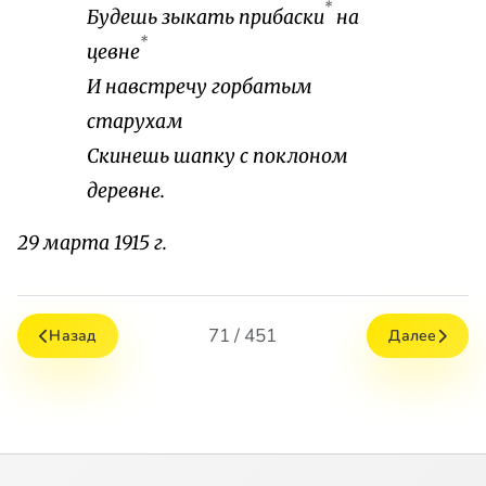
*
Будешь зыкать прибаски
на
*
цевне
И навстречу горбатым
старухам
Скинешь шапку с поклоном
деревне.
29 марта 1915 г.
71 / 451
Назад
Далее