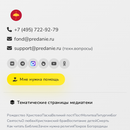
+7 (495) 722-92-79
fond@predanie.ru
support@predanie.ru
(техн.вопросы)
Мне нужна помощь
Тематические страницы медиатеки
Рождество Христово
Пасха
Великий пост
Пост
Молитва
Литургия
Бог
Святость
О любви
Христианский брак
Воспитание детей
Смерть
Как читать Библию
Зачем нужна религия
Покров Богородицы