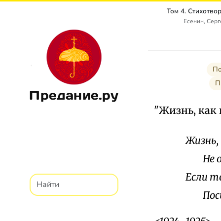
Есенин, Сер
По
П
Предание.ру
"Жизнь, как 
Жизнь, 
Не оха
Если т
Посыл