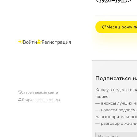
<1924–1925>
"Месяц рожу п
Войти
Регистрация
Подписаться н
Каждую неделю в в
Старая версия сайта
ящике:
Старая версия фонда
— анонсы лучших м
— новости подопеч
Благотворительного
— разговор о жизни