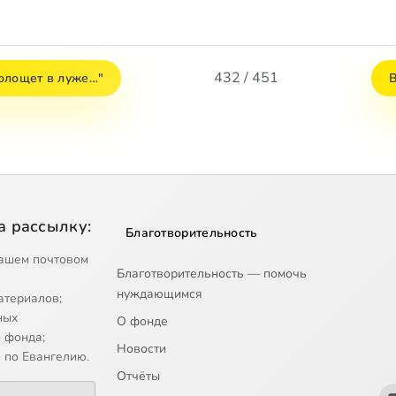
432 / 451
олощет в луже…"
В
а рассылку:
Благотворительность
ашем почтовом
Благотворительность — помочь
нуждающимся
атериалов;
ных
О фонде
 фонда;
Новости
 по Евангелию.
Отчёты