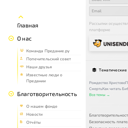
Рассылки осуществ
Главная
платформе
О нас
Команда Предание.ру
Попечительский совет
Наши друзья
Тематические
Известные люди о
Предании
Рождество Христово
П
Смерть
Как читать Б
Благотворительность
Все темы →
О нашем фонде
Новости
Благотворительнос
Безопасность плат
Отчёты