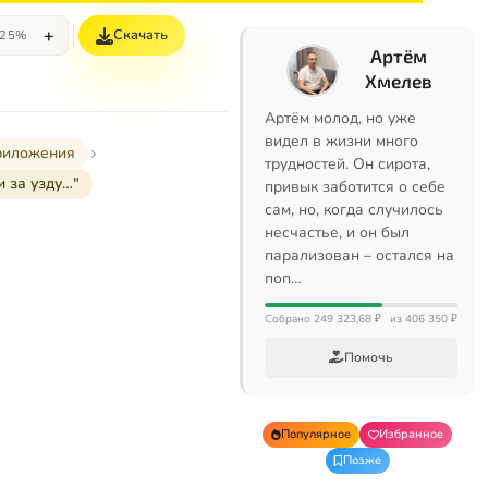
+
Скачать
25%
Артём
Хмелев
Артём молод, но уже
видел в жизни много
иложения
трудностей. Он сирота,
и за узду…"
привык заботится о себе
сам, но, когда случилось
несчастье, и он был
парализован – остался на
поп…
Собрано 249 323,68 ₽
из 406 350 ₽
Помочь
Популярное
Избранное
Позже