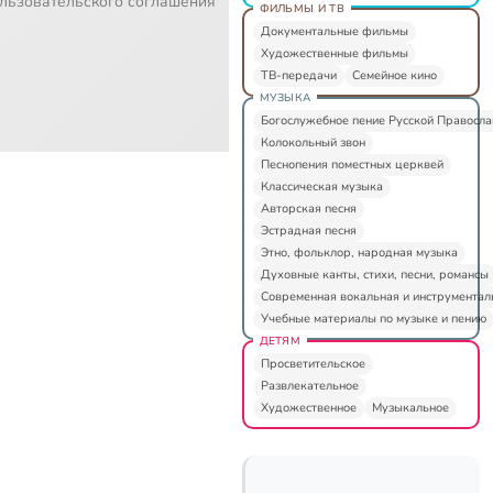
льзовательского соглашения
ФИЛЬМЫ И ТВ
Документальные фильмы
Художественные фильмы
ТВ-передачи
Семейное кино
МУЗЫКА
Богослужебное пение Русской Правосл
Колокольный звон
Песнопения поместных церквей
Классическая музыка
Авторская песня
Эстрадная песня
Этно, фольклор, народная музыка
Духовные канты, стихи, песни, романсы
Современная вокальная и инструментал
Учебные материалы по музыке и пению
ДЕТЯМ
Просветительское
Развлекательное
Художественное
Музыкальное