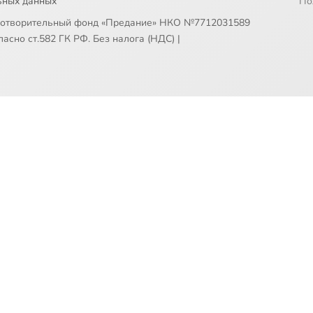
ьных данных
По
готворительный фонд «Предание» НКО №7712031589
асно ст.582 ГК РФ. Без налога (НДС)
|