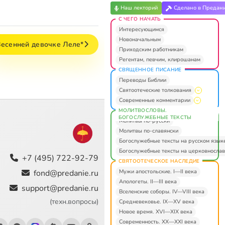
Наш лекторий
Сделано в Предан
С ЧЕГО НАЧАТЬ
Интересующимся
Новоначальным
есенней девочке Леле*
Приходским работникам
Регентам, певчим, клирошанам
СВЯЩЕННОЕ ПИСАНИЕ
Переводы Библии
Святоотеческие толкования
Современные комментарии
МОЛИТВОСЛОВЫ.
БОГОСЛУЖЕБНЫЕ ТЕКСТЫ
Молитвы по-русски
Молитвы по-славянски
Богослужебные тексты на русском язык
Богослужебные тексты на церковнослав
+7 (495) 722-92-79
СВЯТООТЕЧЕСКОЕ НАСЛЕДИЕ
Мужи апостольские. I—II века
fond@predanie.ru
Апологеты. II—III века
support@predanie.ru
Вселенские соборы. IV—VIII века
(техн.вопросы)
Средневековье. IX—XV века
Новое время. XVI—XIX века
Современность. XX—XXI века