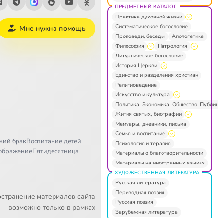
ПРЕДМЕТНЫЙ КАТАЛОГ
Практика духовной жизни
Систематическое богословие
Мне нужна помощь
Проповеди, беседы
Апологетика
Философия
Патрология
Литургическое богословие
История Церкви
Единство и разделения христиан
Религиоведение
Искусство и культура
Политика. Экономика. Общество. Публи
Жития святых, биографии
Мемуары, дневники, письма
Семья и воспитание
кий брак
Воспитание детей
Психология и терапия
ображение
Пятидесятница
Материалы о благотворительности
Материалы на иностранных языках
ХУДОЖЕСТВЕННАЯ ЛИТЕРАТУРА
Русская литература
Переводная поэзия
остранение материалов сайта
Русская поэзия
возможно только в рамках
Зарубежная литература