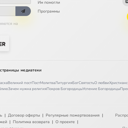
Им помогли
Программы
ляются на
 страницы медиатеки
асха
Великий пост
Пост
Молитва
Литургия
Бог
Святость
О любви
Христианс
иблию
Зачем нужна религия
Покров Богородицы
Успение Богородицы
Пре
ть
|
Договор оферты
|
Регулярные пожертвования
|
Распр
ежей
|
Политика возврата
|
О проекте
|