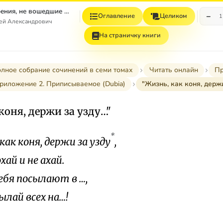
Том 4. Стихотворения, не вошедшие в Собрание сочинений
−
Оглавление
Целиком
1
гей Александрович
На страничку книги
лное собрание сочинений в семи томах
Читать онлайн
Пр
риложение 2. Приписываемое (Dubia)
"Жизнь, как коня, держ
коня, держи за узду…"
*
как коня, держи за узду
,
й и не ахай.
ебя посылают в …,
ай всех на…!