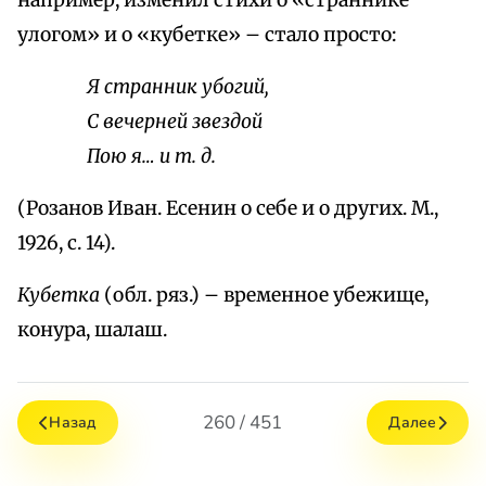
например, изменил стихи о «страннике
улогом» и о «кубетке» – стало просто:
Я странник убогий,
С вечерней звездой
Пою я…
и т. д.
(Розанов Иван. Есенин о себе и о других. М.,
1926, с. 14).
Кубетка
(обл. ряз.) – временное убежище,
конура, шалаш.
260 / 451
Назад
Далее