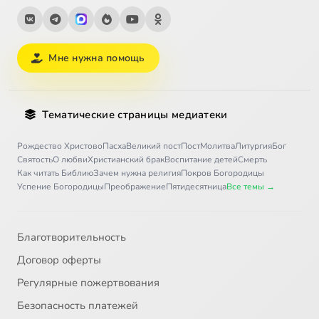
Мне нужна помощь
Тематические страницы медиатеки
Рождество Христово
Пасха
Великий пост
Пост
Молитва
Литургия
Бог
Святость
О любви
Христианский брак
Воспитание детей
Смерть
Как читать Библию
Зачем нужна религия
Покров Богородицы
Успение Богородицы
Преображение
Пятидесятница
Все темы →
Благотворительность
Договор оферты
Регулярные пожертвования
Безопасность платежей