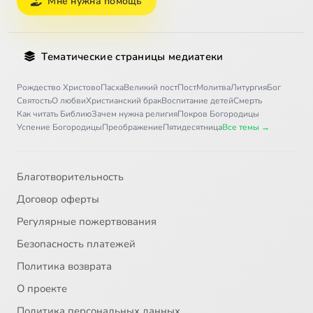
Мне нужна помощь
Тематические страницы медиатеки
Рождество Христово
Пасха
Великий пост
Пост
Молитва
Литургия
Бог
Святость
О любви
Христианский брак
Воспитание детей
Смерть
Как читать Библию
Зачем нужна религия
Покров Богородицы
Успение Богородицы
Преображение
Пятидесятница
Все темы →
Благотворительность
Договор оферты
Регулярные пожертвования
Безопасность платежей
Политика возврата
О проекте
Политика персональных данных