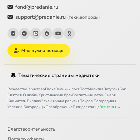
fond@predanie.ru
support@predanie.ru
(техн.вопросы)
Мне нужна помощь
Тематические страницы медиатеки
Рождество Христово
Пасха
Великий пост
Пост
Молитва
Литургия
Бог
Святость
О любви
Христианский брак
Воспитание детей
Смерть
Как читать Библию
Зачем нужна религия
Покров Богородицы
Успение Богородицы
Преображение
Пятидесятница
Все темы →
Благотворительность
Договор оферты