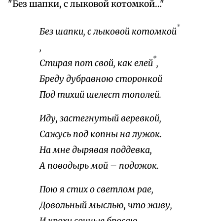
"Без шапки, с лыковой котомкой…"
*
Без шапки, с лыковой котомкой
,
*
Стирая пот свой, как елей
,
Бреду дубравною сторонкой
Под тихий шелест тополей.
Иду, застегнутый веревкой,
Сажусь под копны на лужок.
На мне дырявая поддевка,
А поводырь мой – подожок.
Пою я стих о светлом рае,
Довольный мыслью, что живу,