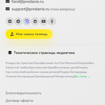
fond@predanie.ru
support@predanie.ru
(техн.вопросы)
Мне нужна помощь
Тематические страницы медиатеки
Рождество Христово
Пасха
Великий пост
Пост
Молитва
Литургия
Бог
Святость
О любви
Христианский брак
Воспитание детей
Смерть
Как читать Библию
Зачем нужна религия
Покров Богородицы
Успение Богородицы
Преображение
Пятидесятница
Все темы →
Благотворительность
Договор оферты