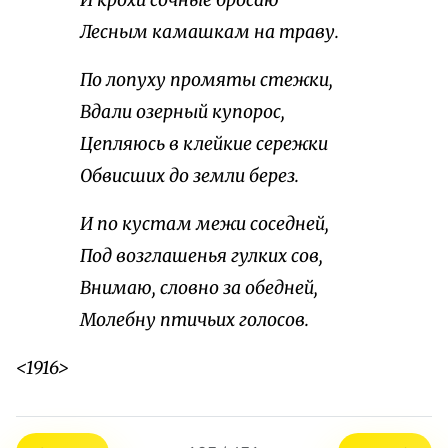
И крохи сочные бросаю
Лесным камашкам на траву.
По лопуху промяты стежки,
Вдали озерный купорос,
Цепляюсь в клейкие сережки
Обвисших до земли берез.
И по кустам межи соседней,
Под возглашенья гулких сов,
Внимаю, словно за обедней,
Молебну птичьих голосов.
<1916>