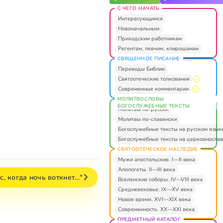
С ЧЕГО НАЧАТЬ
Интересующимся
Новоначальным
Приходским работникам
Регентам, певчим, клирошанам
СВЯЩЕННОЕ ПИСАНИЕ
Переводы Библии
Святоотеческие толкования
Современные комментарии
МОЛИТВОСЛОВЫ.
БОГОСЛУЖЕБНЫЕ ТЕКСТЫ
Молитвы по-русски
Молитвы по-славянски
Богослужебные тексты на русском язык
Богослужебные тексты на церковнослав
СВЯТООТЕЧЕСКОЕ НАСЛЕДИЕ
Мужи апостольские. I—II века
Апологеты. II—III века
с, когда ночь воткнет…"
Вселенские соборы. IV—VIII века
Средневековье. IX—XV века
Новое время. XVI—XIX века
Современность. XX—XXI века
ПРЕДМЕТНЫЙ КАТАЛОГ