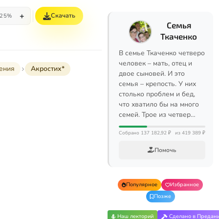
+
Скачать
25%
Семья
Ткаченко
В семье Ткаченко четверо
человек – мать, отец и
ения
Акростих*
двое сыновей. И это
семья – крепость. У них
столько проблем и бед,
что хватило бы на много
семей. Трое из четвер…
Собрано 137 182,92 ₽
из 419 389 ₽
Помочь
Популярное
Избранное
Позже
Наш лекторий
Сделано в Предан