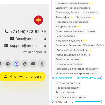
Практика духовной жизни
Систематическое богословие
Проповеди, беседы
Апологетика
Философия
Патрология
Литургическое богословие
История Церкви
+7 (495) 722-92-79
Единство и разделения христиан
Религиоведение
fond@predanie.ru
Искусство и культура
support@predanie.ru
Политика. Экономика. Общество. Публи
Жития святых, биографии
(техн.вопросы)
Мемуары, дневники, письма
Семья и воспитание
Психология и терапия
Материалы о благотворительности
Материалы на иностранных языках
Мне нужна помощь
ХУДОЖЕСТВЕННАЯ ЛИТЕРАТУРА
Русская литература
Переводная поэзия
Русская поэзия
Зарубежная литература
ФИЛЬМЫ И ТВ