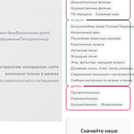
Документальные фильмы
Художественные фильмы
ТВ-передачи
Семейное кино
МУЗЫКА
Богослужебное пение Русской Правосл
Колокольный звон
кий брак
Воспитание детей
Песнопения поместных церквей
ображение
Пятидесятница
Классическая музыка
Авторская песня
Эстрадная песня
Этно, фольклор, народная музыка
остранение материалов сайта
Духовные канты, стихи, песни, романсы
возможно только в рамках
Современная вокальная и инструментал
льзовательского соглашения
Учебные материалы по музыке и пению
ДЕТЯМ
Просветительское
Развлекательное
Художественное
Музыкальное
Скачайте наше