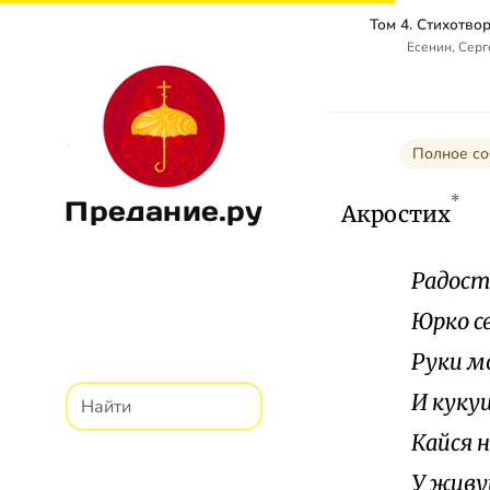
Есенин, Сер
Полное со
*
Предание.ру
Акростих
Р
адост
Ю
рко с
Р
уки м
И
кукуш
К
айся 
У
живущ