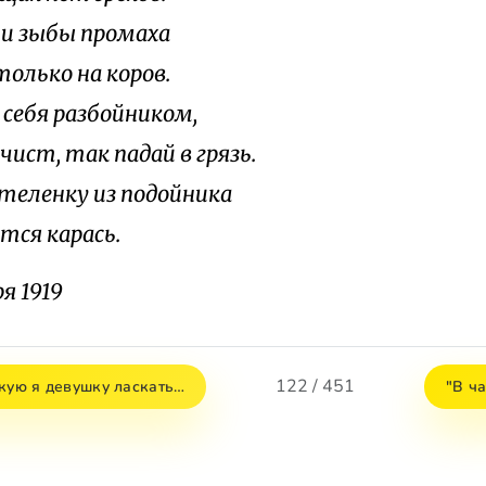
чи зыбы промаха
олько на коров.
 себя разбойником,
чист, так падай в грязь.
 теленку из подойника
тся карась.
я 1919
122 / 451
акую я девушку ласкать…
"В ча