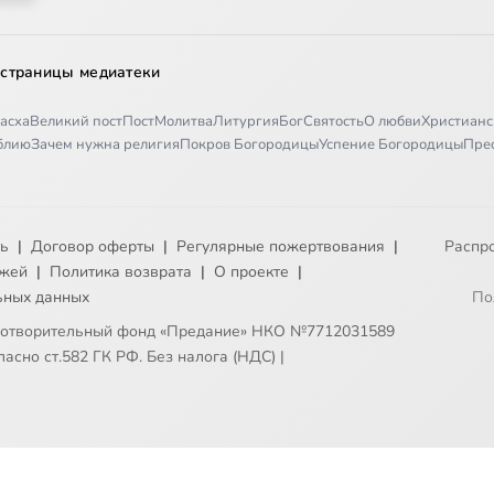
 страницы медиатеки
асха
Великий пост
Пост
Молитва
Литургия
Бог
Святость
О любви
Христианс
иблию
Зачем нужна религия
Покров Богородицы
Успение Богородицы
Пре
ть
|
Договор оферты
|
Регулярные пожертвования
|
Распр
ежей
|
Политика возврата
|
О проекте
|
ьных данных
По
готворительный фонд «Предание» НКО №7712031589
асно ст.582 ГК РФ. Без налога (НДС)
|