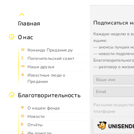
Подписаться н
Главная
Каждую неделю в в
О нас
ящике:
— анонсы лучших м
Команда Предание.ру
— новости подопеч
Попечительский совет
Благотворительного
— разговор о жизни
Наши друзья
Известные люди о
Предании
Благотворительность
Рассылки осуществ
О нашем фонде
платформе
Новости
Отчёты
Им помогли