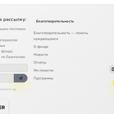
а рассылку:
Благотворительность
ашем почтовом
Благотворительность — помочь
нуждающимся
атериалов;
ных
О фонде
 фонда;
Новости
 по Евангелию.
Отчёты
Им помогли
Программы
ляются на