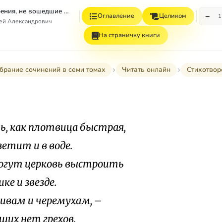
Том 4. Стихотворения, не вошедшие в Собрание сочинений
−
Оглавление
Целиком
1
гей Александрович
На страничку книги
брание сочинений в семи томах
Читать онлайн
Стихотвор
ь, как плотвица быстрая,
ветит и в воде.
огут церковь выстроить
ке и звезде.
нивам и черемухам, –
их нет грехов.