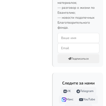
материалов;
— разговор о жизни по
Евангелию;
— новости подопечных
Благотворительного
фонда.
Подписаться
Следите за нами
VK
Telegram
Макс
YouTube