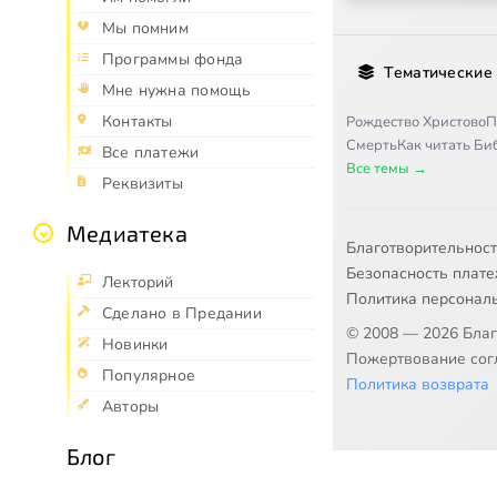
Мы помним
Программы фонда
Тематические
Мне нужна помощь
Контакты
Рождество Христово
П
Смерть
Как читать Б
Все платежи
Все темы →
Реквизиты
Медиатека
Благотворительнос
Безопасность плат
Лекторий
Политика персонал
Сделано в Предании
© 2008 — 2026 Бла
Новинки
Пожертвование согл
Популярное
Политика возврата
Авторы
Блог