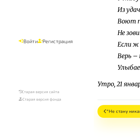
И
з уда
В
оют т
Не зови
Войти
Регистрация
Е
сли ж 
В
ерь –
У
лыбае
Утро, 21 январ
Старая версия сайта
Старая версия фонда
"Не стану ник