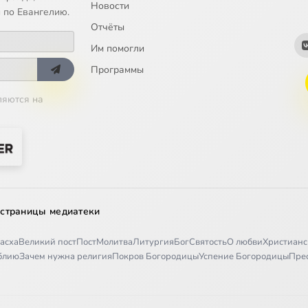
Новости
 по Евангелию.
Отчёты
Им помогли
Программы
ляются на
 страницы медиатеки
асха
Великий пост
Пост
Молитва
Литургия
Бог
Святость
О любви
Христианс
иблию
Зачем нужна религия
Покров Богородицы
Успение Богородицы
Пре