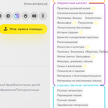
(техн.вопросы)
ПРЕДМЕТНЫЙ КАТАЛОГ
Практика духовной жизни
Систематическое богословие
Проповеди, беседы
Апологетика
Философия
Патрология
Литургическое богословие
Мне нужна помощь
История Церкви
Единство и разделения христиан
Религиоведение
Искусство и культура
Политика. Экономика. Общество. Публи
Жития святых, биографии
Мемуары, дневники, письма
Семья и воспитание
Психология и терапия
Материалы о благотворительности
Материалы на иностранных языках
кий брак
Воспитание детей
ХУДОЖЕСТВЕННАЯ ЛИТЕРАТУРА
ображение
Пятидесятница
Русская литература
Переводная поэзия
Русская поэзия
Зарубежная литература