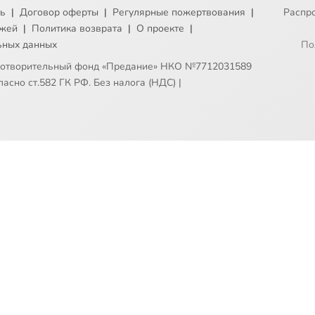
ть
|
Договор оферты
|
Регулярные пожертвования
|
Распр
ежей
|
Политика возврата
|
О проекте
|
ьных данных
По
готворительный фонд «Предание» НКО №7712031589
асно ст.582 ГК РФ. Без налога (НДС)
|