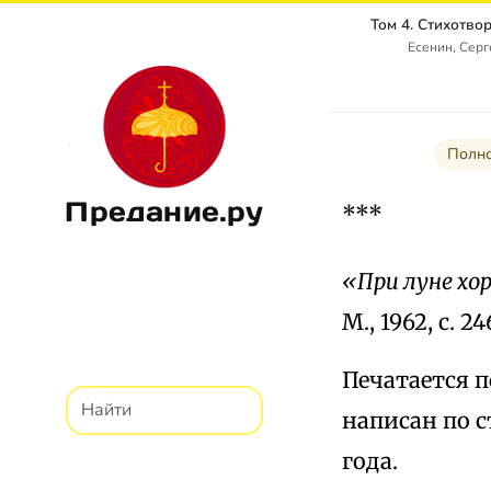
Есенин, Сер
Полно
Предание.ру
***
«При луне хо
М., 1962, с. 24
Печатается 
написан по с
года.