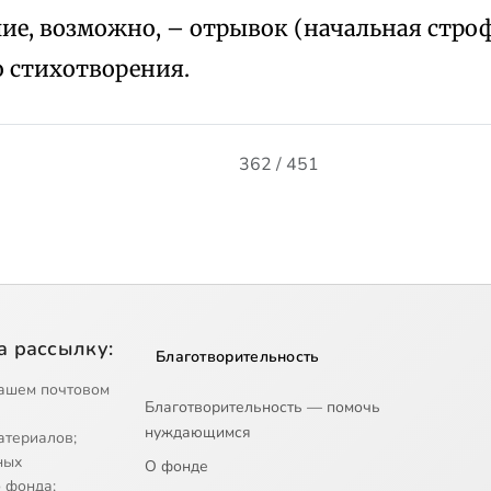
ие, возможно, – отрывок (начальная строф
о стихотворения.
362 / 451
а рассылку:
Благотворительность
ашем почтовом
Благотворительность — помочь
нуждающимся
атериалов;
ных
О фонде
 фонда;