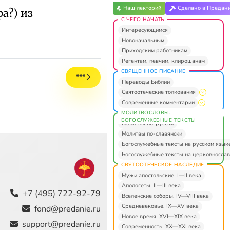
Наш лекторий
Сделано в Предан
а?) из
С ЧЕГО НАЧАТЬ
Интересующимся
Новоначальным
Приходским работникам
Регентам, певчим, клирошанам
СВЯЩЕННОЕ ПИСАНИЕ
***
Переводы Библии
Святоотеческие толкования
Современные комментарии
МОЛИТВОСЛОВЫ.
БОГОСЛУЖЕБНЫЕ ТЕКСТЫ
Молитвы по-русски
Молитвы по-славянски
Богослужебные тексты на русском язык
Богослужебные тексты на церковнослав
СВЯТООТЕЧЕСКОЕ НАСЛЕДИЕ
Мужи апостольские. I—II века
Апологеты. II—III века
+7 (495) 722-92-79
Вселенские соборы. IV—VIII века
Средневековье. IX—XV века
fond@predanie.ru
Новое время. XVI—XIX века
support@predanie.ru
Современность. XX—XXI века