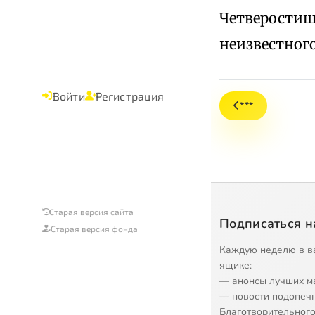
Четверостиш
неизвестног
Войти
Регистрация
***
Старая версия сайта
Подписаться н
Старая версия фонда
Каждую неделю в в
ящике:
— анонсы лучших м
— новости подопеч
Благотворительного