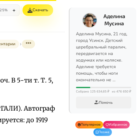
+
Скачать
25%
Аделина
Мусина
Аделина Мусина, 21 год,
город Усинск. Детский
ентарии
***
церебральный паралич,
передвигается на
ходунках или коляске.
Аделине требуется
помощь, чтобы ноги
оч. В 5-ти т. Т. 5,
окончательно не …
Собрано 125 634,65 ₽
из 476 650 ₽
Помочь
РГАЛИ). Автограф
уется: до 1919
Популярное
Избранное
Позже