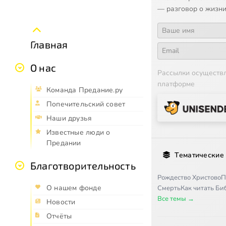
— разговор о жизни
Главная
О нас
Рассылки осуществ
платформе
Команда Предание.ру
Попечительский совет
Наши друзья
Известные люди о
Предании
Тематические
Благотворительность
Рождество Христово
П
О нашем фонде
Смерть
Как читать Б
Все темы →
Новости
Отчёты