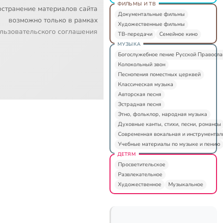
ФИЛЬМЫ И ТВ
остранение материалов сайта
Документальные фильмы
возможно только в рамках
Художественные фильмы
льзовательского соглашения
ТВ-передачи
Семейное кино
МУЗЫКА
Богослужебное пение Русской Правосл
Колокольный звон
Песнопения поместных церквей
Классическая музыка
Авторская песня
Эстрадная песня
Этно, фольклор, народная музыка
Духовные канты, стихи, песни, романсы
Современная вокальная и инструментал
Учебные материалы по музыке и пению
ДЕТЯМ
Просветительское
Развлекательное
Художественное
Музыкальное