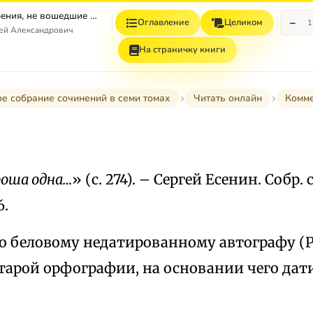
Том 4. Стихотворения, не вошедшие в Собрание сочинений
−
Оглавление
Целиком
1
гей Александрович
На страничку книги
е собрание сочинений в семи томах
Читать онлайн
Комм
роша одна…
» (с. 274). – Сергей Есенин. Собр. с
6.
по беловому недатированному автографу (
тарой орфографии, на основании чего датир