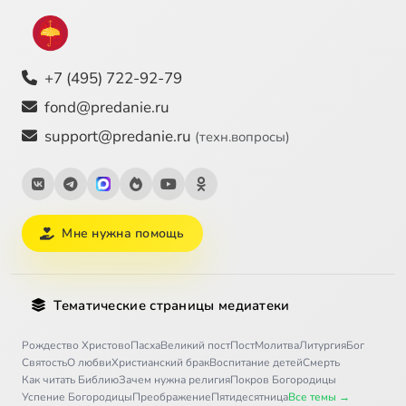
+7 (495) 722-92-79
fond@predanie.ru
support@predanie.ru
(техн.вопросы)
Мне нужна помощь
Тематические страницы медиатеки
Рождество Христово
Пасха
Великий пост
Пост
Молитва
Литургия
Бог
Святость
О любви
Христианский брак
Воспитание детей
Смерть
Как читать Библию
Зачем нужна религия
Покров Богородицы
Успение Богородицы
Преображение
Пятидесятница
Все темы →