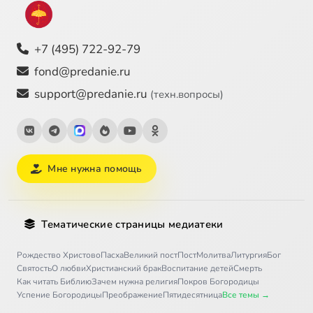
+7 (495) 722-92-79
fond@predanie.ru
support@predanie.ru
(техн.вопросы)
Мне нужна помощь
Тематические страницы медиатеки
Рождество Христово
Пасха
Великий пост
Пост
Молитва
Литургия
Бог
Святость
О любви
Христианский брак
Воспитание детей
Смерть
Как читать Библию
Зачем нужна религия
Покров Богородицы
Успение Богородицы
Преображение
Пятидесятница
Все темы →