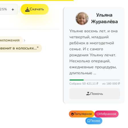
+
Скачать
25%
Ульяна
Журавлёва
Ульяне восемь лет, и она
четвертый, младший
иложения
ребёнок в многодетной
венит в колосьях…"
семье. И с самого
рождения Ульяну лечат.
Несколько операций,
ежедневные процедуры,
длительные …
Собрано 50 421,11 ₽
из 180 000 ₽
Помочь
Популярное
Избранное
Позже