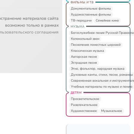
ФИЛЬМЫ И ТВ
Документальные фильмы
Художественные фильмы
остранение материалов сайта
ТВ-передачи
Семейное кино
возможно только в рамках
МУЗЫКА
льзовательского соглашения
Богослужебное пение Русской Правосл
Колокольный звон
Песнопения поместных церквей
Классическая музыка
Авторская песня
Эстрадная песня
Этно, фольклор, народная музыка
Духовные канты, стихи, песни, романсы
Современная вокальная и инструментал
Учебные материалы по музыке и пению
ДЕТЯМ
Просветительское
Развлекательное
Художественное
Музыкальное