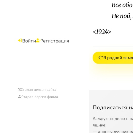
Все об
Не пой,
<1924>
Войти
Регистрация
"Я родной зем
Старая версия сайта
Старая версия фонда
Подписаться н
Каждую неделю в в
ящике:
— анонсы лучших м