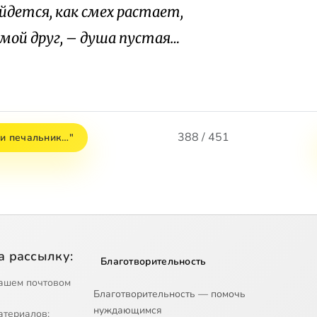
ойдется, как смех растает,
 мой друг, – душа пустая…
388 / 451
ли печальник…"
а рассылку:
Благотворительность
ашем почтовом
Благотворительность — помочь
нуждающимся
атериалов;