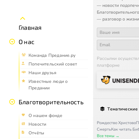
— новости подопеч
Благотворительного
— разговор о жизни
Главная
О нас
Команда Предание.ру
Рассылки осуществ
Попечительский совет
платформе
Наши друзья
Известные люди о
Предании
Благотворительность
Тематические
О нашем фонде
Рождество Христово
П
Новости
Смерть
Как читать Б
Отчёты
Все темы →