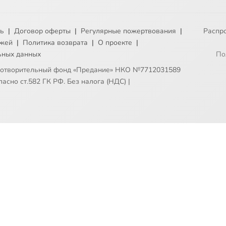
ть
|
Договор оферты
|
Регулярные пожертвования
|
Распр
ежей
|
Политика возврата
|
О проекте
|
ьных данных
По
готворительный фонд «Предание» НКО №7712031589
асно ст.582 ГК РФ. Без налога (НДС)
|