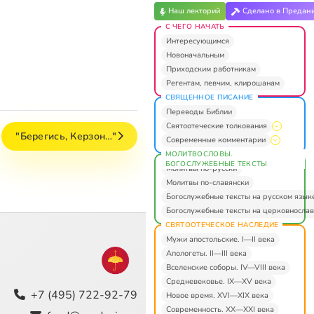
Наш лекторий
Сделано в Предан
С ЧЕГО НАЧАТЬ
Интересующимся
Новоначальным
Приходским работникам
Регентам, певчим, клирошанам
СВЯЩЕННОЕ ПИСАНИЕ
Переводы Библии
Святоотеческие толкования
"Берегись, Керзон…"
Современные комментарии
МОЛИТВОСЛОВЫ.
БОГОСЛУЖЕБНЫЕ ТЕКСТЫ
Молитвы по-русски
Молитвы по-славянски
Богослужебные тексты на русском язык
Богослужебные тексты на церковнослав
СВЯТООТЕЧЕСКОЕ НАСЛЕДИЕ
Мужи апостольские. I—II века
Апологеты. II—III века
Вселенские соборы. IV—VIII века
Средневековье. IX—XV века
+7 (495) 722-92-79
Новое время. XVI—XIX века
Современность. XX—XXI века