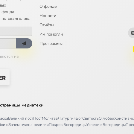
ных
О фонде
 фонда;
Новости
 по Евангелию.
Отчёты
Им помогли
Программы
ляются на
 страницы медиатеки
асха
Великий пост
Пост
Молитва
Литургия
Бог
Святость
О любви
Христианс
иблию
Зачем нужна религия
Покров Богородицы
Успение Богородицы
Пре