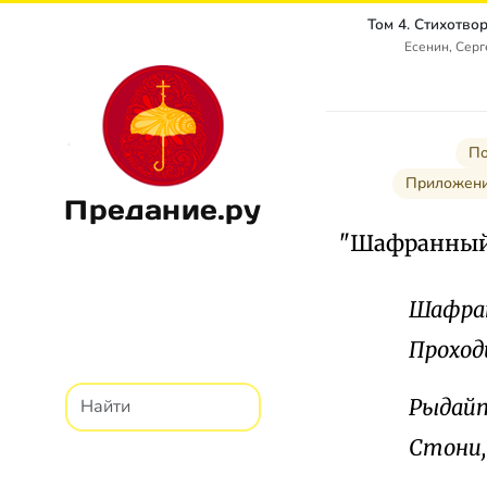
Есенин, Сер
По
Приложени
Предание.ру
"Шафранный 
Шафран
Проход
Рыдайте
Стони,