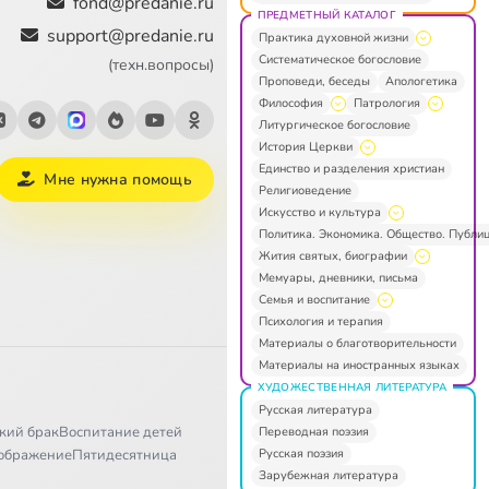
fond@predanie.ru
ПРЕДМЕТНЫЙ КАТАЛОГ
support@predanie.ru
Практика духовной жизни
Систематическое богословие
(техн.вопросы)
Проповеди, беседы
Апологетика
Философия
Патрология
Литургическое богословие
История Церкви
Единство и разделения христиан
Мне нужна помощь
Религиоведение
Искусство и культура
Политика. Экономика. Общество. Публи
Жития святых, биографии
Мемуары, дневники, письма
Семья и воспитание
Психология и терапия
Материалы о благотворительности
Материалы на иностранных языках
ХУДОЖЕСТВЕННАЯ ЛИТЕРАТУРА
Русская литература
кий брак
Воспитание детей
Переводная поэзия
Русская поэзия
ображение
Пятидесятница
Зарубежная литература