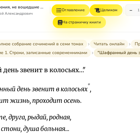
Том 4. Стихотворения, не вошедшие в Собрание сочинений
−
Оглавление
Целиком
1
гей Александрович
На страничку книги
лное собрание сочинений в семи томах
Читать онлайн
Пр
е 1. Строки, записанные современниками
"Шафранный день з
день звенит в колосьях…"
*
ный день звенит в колосьях
,
ит жизнь, проходит осень.
, друга, рыдай, родная,
 стони, душа больная…