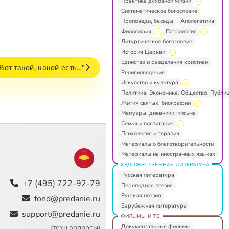
Практика духовной жизни
Систематическое богословие
Проповеди, беседы
Апологетика
Философия
Патрология
Литургическое богословие
История Церкви
Единство и разделения христиан
Вот такой, какой есть…"
Религиоведение
Искусство и культура
Политика. Экономика. Общество. Публи
Жития святых, биографии
Мемуары, дневники, письма
Семья и воспитание
Психология и терапия
Материалы о благотворительности
Материалы на иностранных языках
ХУДОЖЕСТВЕННАЯ ЛИТЕРАТУРА
Русская литература
+7 (495) 722-92-79
Переводная поэзия
Русская поэзия
fond@predanie.ru
Зарубежная литература
support@predanie.ru
ФИЛЬМЫ И ТВ
Документальные фильмы
(техн.вопросы)