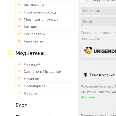
Мы помним
Программы фонда
Мне нужна помощь
Контакты
Рассылки осуществ
Все платежи
платформе
Реквизиты
Медиатека
Лекторий
Сделано в Предании
Тематические
Новинки
Популярное
Рождество Христово
П
Смерть
Как читать Б
Авторы
Все темы →
Блог
Благотворительнос