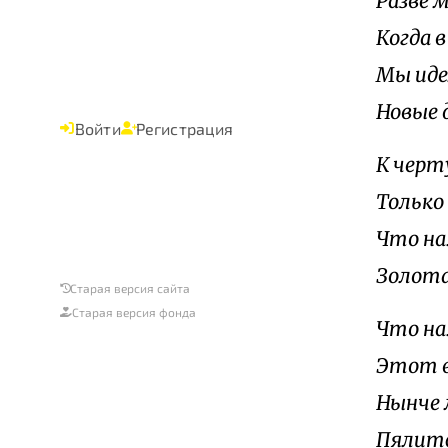
Разве 
Когда 
Мы иде
Новые 
Войти
Регистрация
К черту
Только
Что на
Золота
Старая версия сайта
Старая версия фонда
Что на
Этот в
Нынче 
Пялитс