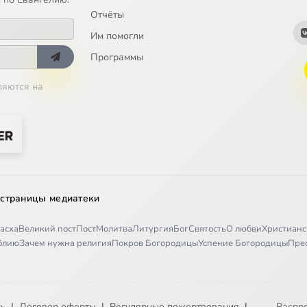
Отчёты
Им помогли
Программы
ляются на
 страницы медиатеки
асха
Великий пост
Пост
Молитва
Литургия
Бог
Святость
О любви
Христианс
иблию
Зачем нужна религия
Покров Богородицы
Успение Богородицы
Пре
ть
|
Договор оферты
|
Регулярные пожертвования
|
Распр