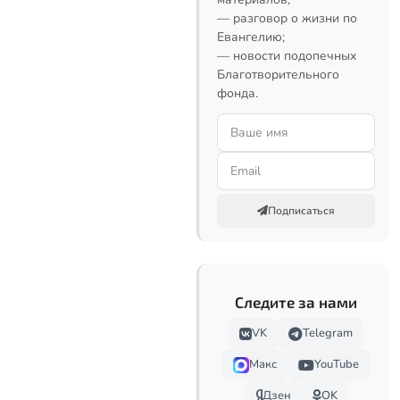
— разговор о жизни по
Евангелию;
— новости подопечных
Благотворительного
фонда.
Подписаться
Следите за нами
VK
Telegram
Макс
YouTube
Дзен
OK