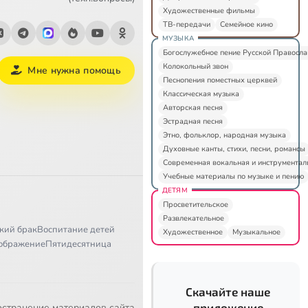
Художественные фильмы
ТВ-передачи
Семейное кино
МУЗЫКА
Богослужебное пение Русской Правосл
Колокольный звон
Мне нужна помощь
Песнопения поместных церквей
Классическая музыка
Авторская песня
Эстрадная песня
Этно, фольклор, народная музыка
Духовные канты, стихи, песни, романсы
Современная вокальная и инструментал
Учебные материалы по музыке и пению
ДЕТЯМ
Просветительское
Развлекательное
кий брак
Воспитание детей
Художественное
Музыкальное
ображение
Пятидесятница
Скачайте наше
приложение
остранение материалов сайта