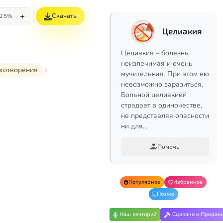
+
Скачать
25%
Целиакия
Целиакия – болезнь
неизлечимая и очень
хотворения
мучительная. При этом ею
невозможно заразиться.
Больной целиакией
страдает в одиночестве,
не представляя опасности
ни для…
Помочь
Популярное
Избранное
Позже
Наш лекторий
Сделано в Предан