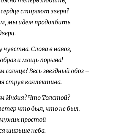
можно теперь любить,
в сердце стирают зверя?
м, мы идем продолбить
двери.
 чувства. Слова в навоз,
 образ и мощь порыва!
м солнце? Весь звездный обоз –
я струя коллектива.
м Индия? Что Толстой?
етер что был, что не был.
мужик простой
я ширьше неба.