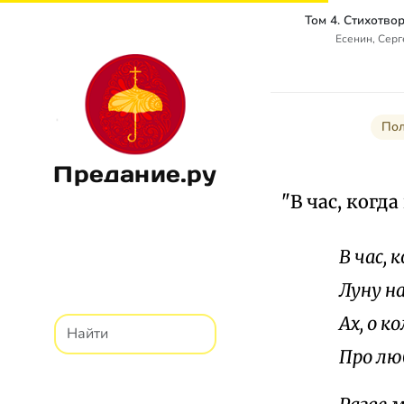
Есенин, Сер
Пол
Предание.ру
"В час, когд
В час, 
Луну н
Ах, о к
Про лю