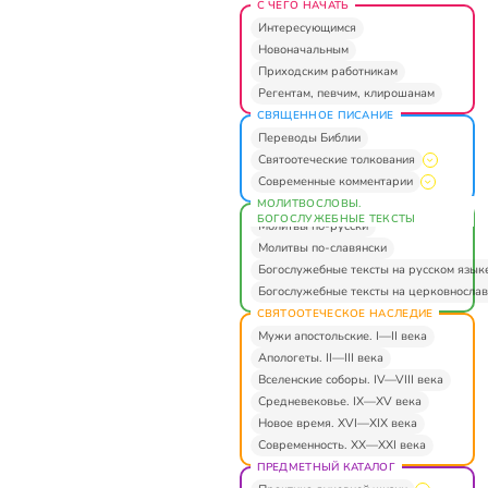
С ЧЕГО НАЧАТЬ
Интересующимся
Новоначальным
Приходским работникам
Регентам, певчим, клирошанам
СВЯЩЕННОЕ ПИСАНИЕ
Переводы Библии
Святоотеческие толкования
Современные комментарии
МОЛИТВОСЛОВЫ.
БОГОСЛУЖЕБНЫЕ ТЕКСТЫ
Молитвы по-русски
Молитвы по-славянски
Богослужебные тексты на русском язык
Богослужебные тексты на церковнослав
СВЯТООТЕЧЕСКОЕ НАСЛЕДИЕ
Мужи апостольские. I—II века
Апологеты. II—III века
Вселенские соборы. IV—VIII века
Средневековье. IX—XV века
Новое время. XVI—XIX века
Современность. XX—XXI века
ПРЕДМЕТНЫЙ КАТАЛОГ