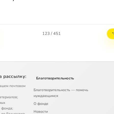
123 / 451
"
а рассылку:
Благотворительность
ашем почтовом
Благотворительность — помочь
нуждающимся
атериалов;
ных
О фонде
 фонда;
Новости
 по Евангелию.