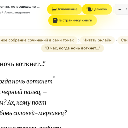
Том 4. Стихотворения, не вошедшие в Собрание сочинений
−
Оглавление
Целиком
1
гей Александрович
На страничку книги
ное собрание сочинений в семи томах
Читать онлайн
Сти
"В час, когда ночь воткнет…"
а ночь воткнет…"
*
когда ночь воткнет
а черный палец, –
ом? Ах, кому поет
бовь соловей-мерзавец?