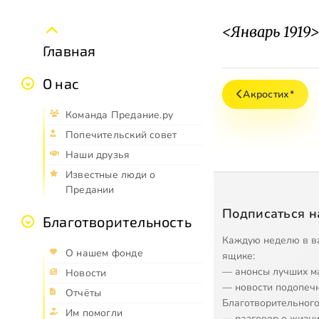
<Январь 1919>
Главная
О нас
Акростих*
Команда Предание.ру
Попечительский совет
Наши друзья
Известные люди о
Предании
Подписаться н
Благотворительность
Каждую неделю в в
О нашем фонде
ящике:
— анонсы лучших м
Новости
— новости подопеч
Отчёты
Благотворительного
Им помогли
— разговор о жизни