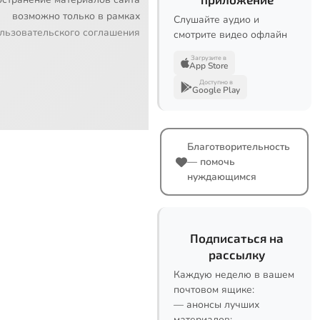
возможно только в рамках
Слушайте аудио и
льзовательского соглашения
смотрите видео офлайн
Загрузите в
App Store
Доступно в
Google Play
Благотворительность
— помочь
нуждающимся
Подписаться на
рассылку
Каждую неделю в вашем
почтовом ящике:
— анонсы лучших
материалов;