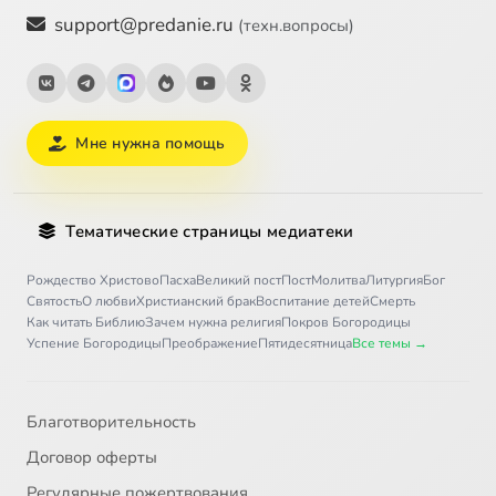
support@predanie.ru
(техн.вопросы)
Мне нужна помощь
Тематические страницы медиатеки
Рождество Христово
Пасха
Великий пост
Пост
Молитва
Литургия
Бог
Святость
О любви
Христианский брак
Воспитание детей
Смерть
Как читать Библию
Зачем нужна религия
Покров Богородицы
Успение Богородицы
Преображение
Пятидесятница
Все темы →
Благотворительность
Договор оферты
Регулярные пожертвования