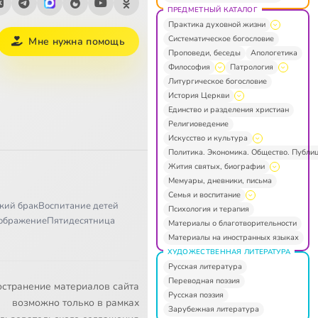
ПРЕДМЕТНЫЙ КАТАЛОГ
Практика духовной жизни
Систематическое богословие
Мне нужна помощь
Проповеди, беседы
Апологетика
Философия
Патрология
Литургическое богословие
История Церкви
Единство и разделения христиан
Религиоведение
Искусство и культура
Политика. Экономика. Общество. Публи
Жития святых, биографии
Мемуары, дневники, письма
Семья и воспитание
кий брак
Воспитание детей
Психология и терапия
ображение
Пятидесятница
Материалы о благотворительности
Материалы на иностранных языках
ХУДОЖЕСТВЕННАЯ ЛИТЕРАТУРА
Русская литература
Переводная поэзия
остранение материалов сайта
Русская поэзия
возможно только в рамках
Зарубежная литература