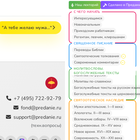
Наш лекторий
Сделано в Предан
С ЧЕГО НАЧАТЬ
Интересующимся
Новоначальным
"А тебе желаю мужа…"
Приходским работникам
Регентам, певчим, клирошанам
СВЯЩЕННОЕ ПИСАНИЕ
Переводы Библии
Святоотеческие толкования
Современные комментарии
МОЛИТВОСЛОВЫ.
БОГОСЛУЖЕБНЫЕ ТЕКСТЫ
Молитвы по-русски
Молитвы по-славянски
Богослужебные тексты на русском язык
Богослужебные тексты на церковнослав
+7 (495) 722-92-79
СВЯТООТЕЧЕСКОЕ НАСЛЕДИЕ
Мужи апостольские. I—II века
fond@predanie.ru
Апологеты. II—III века
support@predanie.ru
Вселенские соборы. IV—VIII века
(техн.вопросы)
Средневековье. IX—XV века
Новое время. XVI—XIX века
Современность. XX—XXI века