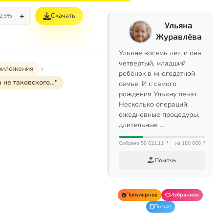
+
Скачать
25%
Ульяна
Журавлёва
Ульяне восемь лет, и она
четвертый, младший
иложения
ребёнок в многодетной
а не таковского…"
семье. И с самого
рождения Ульяну лечат.
Несколько операций,
ежедневные процедуры,
длительные …
Собрано 50 621,11 ₽
из 180 000 ₽
Помочь
Популярное
Избранное
Позже