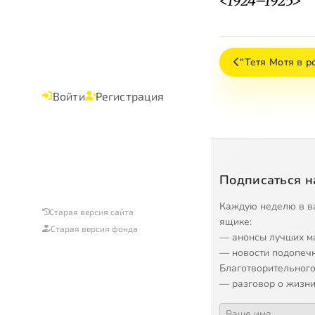
<1924–1925>
"Тетя Мотя в р
Войти
Регистрация
Подписаться н
Каждую неделю в в
Старая версия сайта
ящике:
Старая версия фонда
— анонсы лучших м
— новости подопеч
Благотворительного
— разговор о жизни