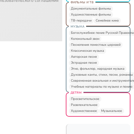
льзовательского соглашения
ФИЛЬМЫ И ТВ
Документальные фильмы
Художественные фильмы
ТВ-передачи
Семейное кино
МУЗЫКА
Богослужебное пение Русской Правосл
Колокольный звон
Песнопения поместных церквей
Классическая музыка
Авторская песня
Эстрадная песня
Этно, фольклор, народная музыка
Духовные канты, стихи, песни, романсы
Современная вокальная и инструментал
Учебные материалы по музыке и пению
ДЕТЯМ
Просветительское
Развлекательное
Художественное
Музыкальное