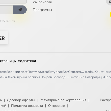
Им помогли
Программы
ляются на
 страницы медиатеки
асха
Великий пост
Пост
Молитва
Литургия
Бог
Святость
О любви
Христианс
иблию
Зачем нужна религия
Покров Богородицы
Успение Богородицы
Пре
ть
|
Договор оферты
|
Регулярные пожертвования
|
Распр
ежей
|
Политика возврата
|
О проекте
|