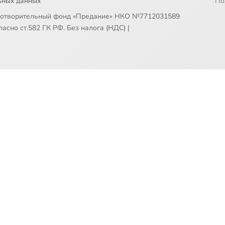
ьных данных
По
готворительный фонд «Предание» НКО №7712031589
асно ст.582 ГК РФ. Без налога (НДС)
|