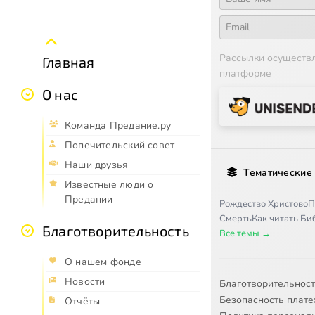
Рассылки осуществ
Главная
платформе
О нас
Команда Предание.ру
Попечительский совет
Наши друзья
Тематические
Известные люди о
Предании
Рождество Христово
П
Смерть
Как читать Б
Благотворительность
Все темы →
О нашем фонде
Новости
Благотворительнос
Безопасность плат
Отчёты