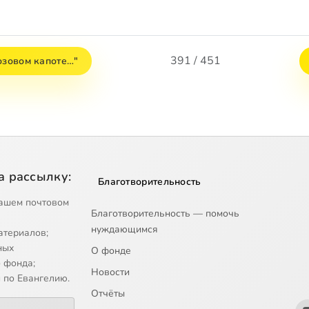
391 / 451
озовом капоте…"
а рассылку:
Благотворительность
ашем почтовом
Благотворительность — помочь
нуждающимся
атериалов;
ных
О фонде
 фонда;
Новости
 по Евангелию.
Отчёты