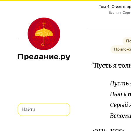
Есенин, Сер
По
Приложе
Предание.ру
"Пусть я тол
Пусть 
Пью я 
Серый г
Вспоми