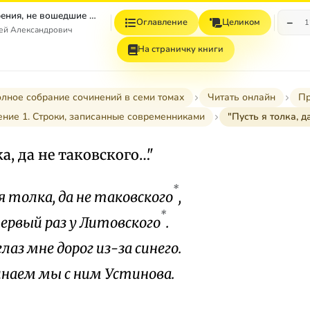
Том 4. Стихотворения, не вошедшие в Собрание сочинений
−
Оглавление
Целиком
1
гей Александрович
На страничку книги
лное собрание сочинений в семи томах
Читать онлайн
Пр
ние 1. Строки, записанные современниками
"Пусть я толка, д
ка, да не таковского…"
*
я толка, да не таковского
,
*
первый раз у Литовского
.
лаз мне дорог из-за синего.
наем мы с ним Устинова.