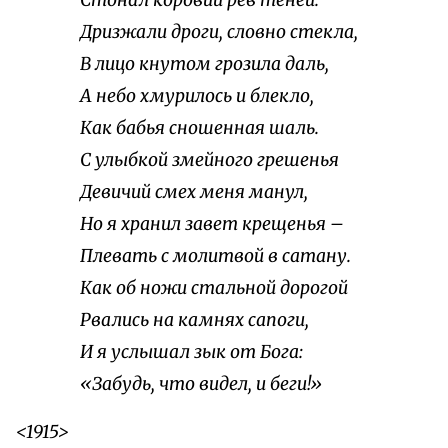
Стонал коровий рев теней.
Дризжали дроги, словно стекла,
В лицо кнутом грозила даль,
А небо хмурилось и блекло,
Как бабья сношенная шаль.
С улыбкой змейного грешенья
Девичий смех меня манул,
Но я хранил завет крещенья –
Плевать с молитвой в сатану.
Как об ножи стальной дорогой
Рвались на камнях сапоги,
И я услышал зык от Бога:
«Забудь, что видел, и беги!»
<1915>