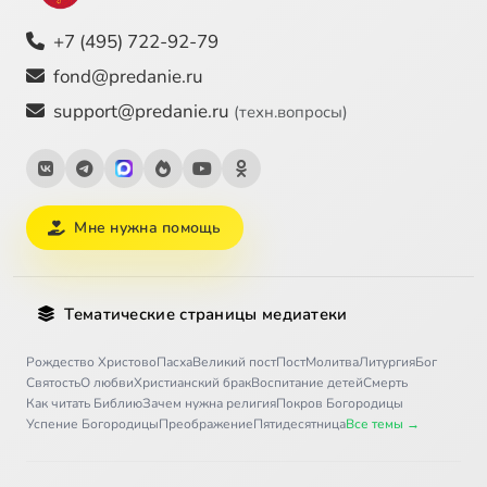
+7 (495) 722-92-79
fond@predanie.ru
support@predanie.ru
(техн.вопросы)
Мне нужна помощь
Тематические страницы медиатеки
Рождество Христово
Пасха
Великий пост
Пост
Молитва
Литургия
Бог
Святость
О любви
Христианский брак
Воспитание детей
Смерть
Как читать Библию
Зачем нужна религия
Покров Богородицы
Успение Богородицы
Преображение
Пятидесятница
Все темы →