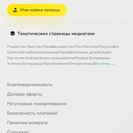
Мне нужна помощь
Тематические страницы медиатеки
Рождество Христово
Пасха
Великий пост
Пост
Молитва
Литургия
Бог
Святость
О любви
Христианский брак
Воспитание детей
Смерть
Как читать Библию
Зачем нужна религия
Покров Богородицы
Успение Богородицы
Преображение
Пятидесятница
Все темы →
Благотворительность
Договор оферты
Регулярные пожертвования
Безопасность платежей
Политика возврата
О проекте