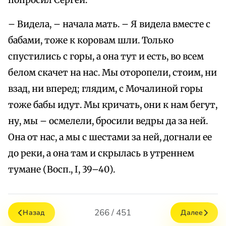
попросил Сергей.
– Видела, – начала мать. – Я видела вместе с
бабами, тоже к коровам шли. Только
спустились с горы, а она тут и есть, во всем
белом скачет на нас. Мы оторопели, стоим, ни
взад, ни вперед; глядим, с Мочалиной горы
тоже бабы идут. Мы кричать, они к нам бегут,
ну, мы – осмелели, бросили ведры да за ней.
Она от нас, а мы с шестами за ней, догнали ее
до реки, а она там и скрылась в утреннем
тумане (Восп., I, 39–40).
266 / 451
Назад
Далее