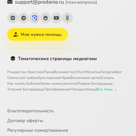
support@predanie.ru
(техн.вопросы)
Мне нужна помощь
Тематические страницы медиатеки
Рождество Христово
Пасха
Великий пост
Пост
Молитва
Литургия
Бог
Святость
О любви
Христианский брак
Воспитание детей
Смерть
Как читать Библию
Зачем нужна религия
Покров Богородицы
Успение Богородицы
Преображение
Пятидесятница
Все темы →
Благотворительность
Договор оферты
Регулярные пожертвования