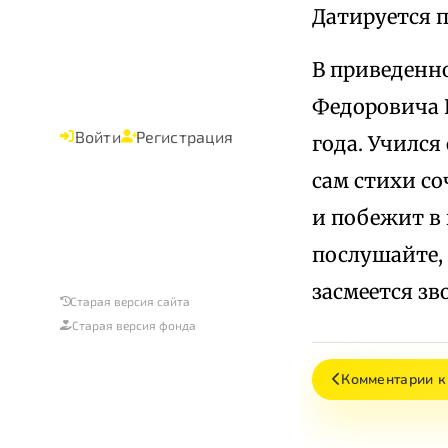
Датируется 
В приведенн
Федоровича К
Войти
Регистрация
года. Учился
сам стихи со
и побежит в 
послушайте, 
засмеется зв
Старая версия сайта
Старая версия фонда
Комментарии к