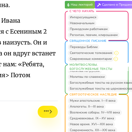
на.
Наш лекторий
Сделано в Предан
С ЧЕГО НАЧАТЬ
Интересующимся
 Ивана
Новоначальным
Приходским работникам
ся с Есениным 2
Регентам, певчим, клирошанам
 наизусть. Он и
СВЯЩЕННОЕ ПИСАНИЕ
Переводы Библии
а он вдруг встанет
Святоотеческие толкования
Современные комментарии
 нам: «Ребята,
МОЛИТВОСЛОВЫ.
БОГОСЛУЖЕБНЫЕ ТЕКСТЫ
Молитвы по-русски
шия> Потом
Молитвы по-славянски
Богослужебные тексты на русском язык
Богослужебные тексты на церковнослав
СВЯТООТЕЧЕСКОЕ НАСЛЕДИЕ
Мужи апостольские. I—II века
Апологеты. II—III века
***
Вселенские соборы. IV—VIII века
Средневековье. IX—XV века
Новое время. XVI—XIX века
Современность. XX—XXI века