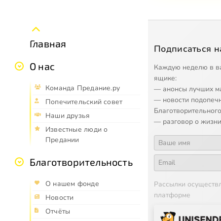
Главная
Подписаться н
О нас
Каждую неделю в в
ящике:
Команда Предание.ру
— анонсы лучших м
— новости подопеч
Попечительский совет
Благотворительного
Наши друзья
— разговор о жизни
Известные люди о
Предании
Благотворительность
О нашем фонде
Рассылки осуществ
платформе
Новости
Отчёты