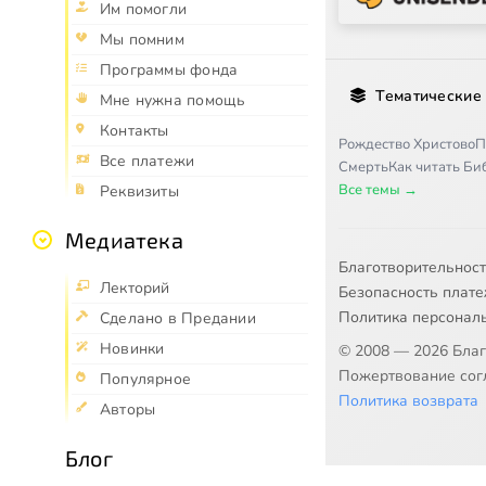
Им помогли
Мы помним
Программы фонда
Тематические
Мне нужна помощь
Контакты
Рождество Христово
П
Все платежи
Смерть
Как читать Б
Все темы →
Реквизиты
Медиатека
Благотворительнос
Лекторий
Безопасность плат
Политика персонал
Сделано в Предании
Новинки
© 2008 — 2026 Бла
Пожертвование согл
Популярное
Политика возврата
Авторы
Блог