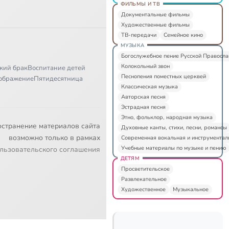
ФИЛЬМЫ И ТВ
Документальные фильмы
Художественные фильмы
ТВ-передачи
Семейное кино
МУЗЫКА
Богослужебное пение Русской Правосл
Колокольный звон
кий брак
Воспитание детей
Песнопения поместных церквей
ображение
Пятидесятница
Классическая музыка
Авторская песня
Эстрадная песня
Этно, фольклор, народная музыка
остранение материалов сайта
Духовные канты, стихи, песни, романсы
возможно только в рамках
Современная вокальная и инструментал
Учебные материалы по музыке и пению
льзовательского соглашения
ДЕТЯМ
Просветительское
Развлекательное
Художественное
Музыкальное