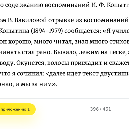
по содержанию воспоминаний И. Ф. Копыти
ом В. Вавиловой отрывке из воспоминаний
опытина (1894–1979) сообщается: «Я учил
 он хорошо, много читал, знал много стихов
чинять стал рано. Бывало, лежим на песке, 
воду. Окунется, волосы пригладит и скажет
что я сочинил: <далее идет текст двусти
онко, и мы за ним».
396 / 451
 приложению 1