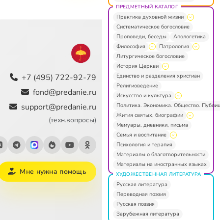
ПРЕДМЕТНЫЙ КАТАЛОГ
Практика духовной жизни
Систематическое богословие
Проповеди, беседы
Апологетика
Философия
Патрология
Литургическое богословие
История Церкви
Единство и разделения христиан
+7 (495) 722-92-79
Религиоведение
fond@predanie.ru
Искусство и культура
Политика. Экономика. Общество. Публи
support@predanie.ru
Жития святых, биографии
(техн.вопросы)
Мемуары, дневники, письма
Семья и воспитание
Психология и терапия
Материалы о благотворительности
Материалы на иностранных языках
Мне нужна помощь
ХУДОЖЕСТВЕННАЯ ЛИТЕРАТУРА
Русская литература
Переводная поэзия
Русская поэзия
Зарубежная литература