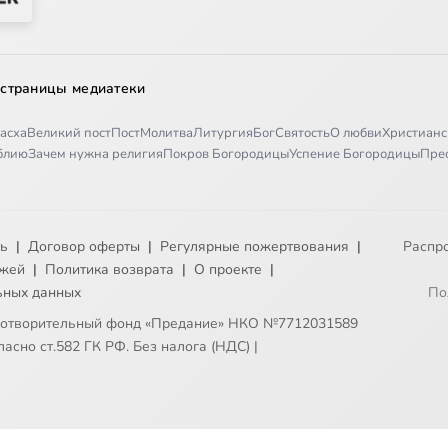
 страницы медиатеки
асха
Великий пост
Пост
Молитва
Литургия
Бог
Святость
О любви
Христианс
иблию
Зачем нужна религия
Покров Богородицы
Успение Богородицы
Пре
ть
|
Договор оферты
|
Регулярные пожертвования
|
Распр
ежей
|
Политика возврата
|
О проекте
|
ьных данных
По
готворительный фонд «Предание» НКО №7712031589
асно ст.582 ГК РФ. Без налога (НДС)
|