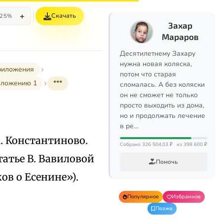
+
Скачать
25%
Захар
Мараров
Десятилетнему Захару
нужна новая коляска,
иложения
потом что старая
иложению 1
***
сломалась. А без коляски
он не сможет не только
просто выходить из дома,
но и продолжать лечение
в ре…
к. Константиново.
Собрано 326 504,03 ₽
из 398 600 ₽
статье В. Вавиловой
Помочь
ов о Есенине»).
Популярное
Избранное
Позже