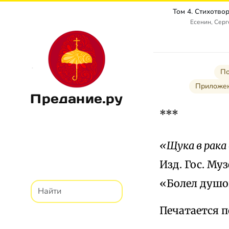
Есенин, Сер
По
Приложен
Предание.ру
***
«Щука в рака
Изд. Гос. Муз
«Болел душой
Печатается п