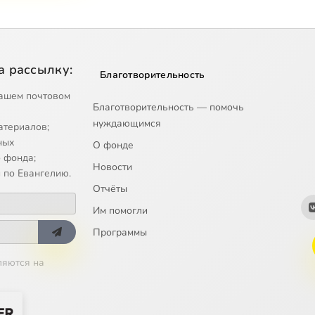
а рассылку:
Благотворительность
ашем почтовом
Благотворительность — помочь
нуждающимся
атериалов;
ных
О фонде
 фонда;
Новости
 по Евангелию.
Отчёты
Им помогли
Программы
ляются на