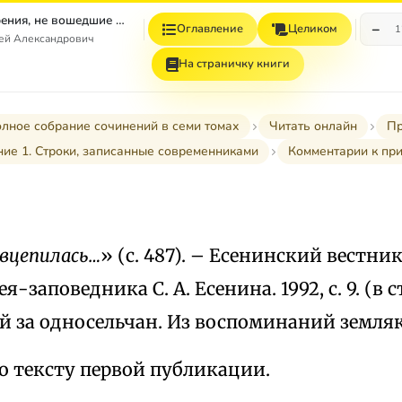
Том 4. Стихотворения, не вошедшие в Собрание сочинений
−
Оглавление
Целиком
1
гей Александрович
На страничку книги
лное собрание сочинений в семи томах
Читать онлайн
Пр
ие 1. Строки, записанные современниками
Комментарии к пр
 вцепилась…
» (с. 487). – Есенинский вестни
ея-заповедника С. А. Есенина. 1992, с. 9. (в 
 за односельчан. Из воспоминаний земляк
о тексту первой публикации.