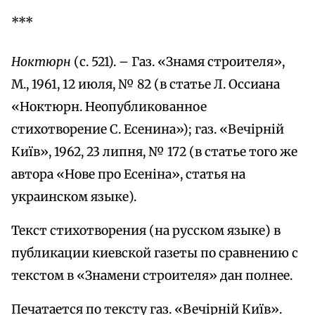
***
Ноктюрн
(с. 521). – Газ. «Знамя строителя»,
М., 1961, 12 июля, № 82 (в статье Л. Оссиана
«Ноктюрн. Неопубликованное
стихотворение С. Есенина»); газ. «Вечірній
Киïв», 1962, 23 липня, № 172 (в статье того же
автора «Нове про Есеніна», статья на
украинском языке).
Текст стихотворения (на русском языке) в
публикации киевской газеты по сравнению с
текстом в «Знамени строителя» дан полнее.
Печатается по тексту газ. «Вечірній Киïв».