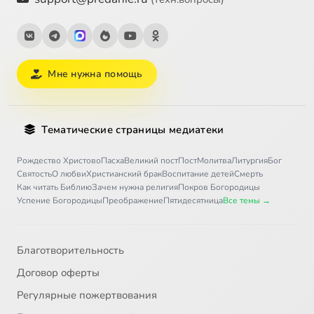
Мне нужна помощь
Тематические страницы медиатеки
Рождество Христово
Пасха
Великий пост
Пост
Молитва
Литургия
Бог
Святость
О любви
Христианский брак
Воспитание детей
Смерть
Как читать Библию
Зачем нужна религия
Покров Богородицы
Успение Богородицы
Преображение
Пятидесятница
Все темы →
Благотворительность
Договор оферты
Регулярные пожертвования