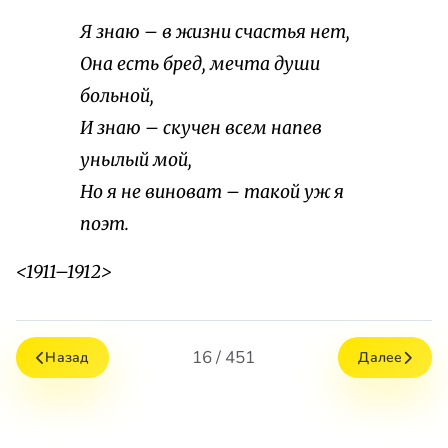
Я знаю – в жизни счастья нет,
Она есть бред, мечта души
больной,
И знаю – скучен всем напев
унылый мой,
Но я не виноват – такой уж я
поэт.
<1911–1912>
16 / 451
Назад
Далее