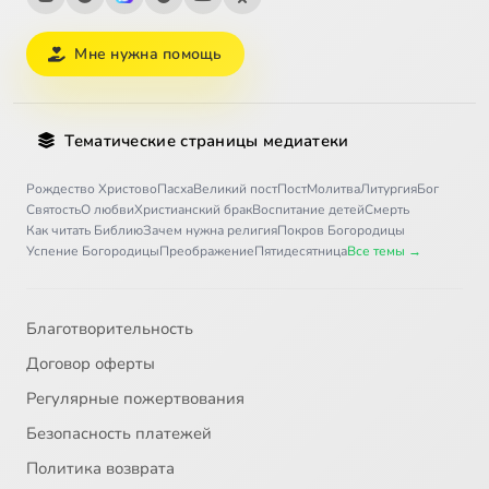
Мне нужна помощь
Тематические страницы медиатеки
Рождество Христово
Пасха
Великий пост
Пост
Молитва
Литургия
Бог
Святость
О любви
Христианский брак
Воспитание детей
Смерть
Как читать Библию
Зачем нужна религия
Покров Богородицы
Успение Богородицы
Преображение
Пятидесятница
Все темы →
Благотворительность
Договор оферты
Регулярные пожертвования
Безопасность платежей
Политика возврата