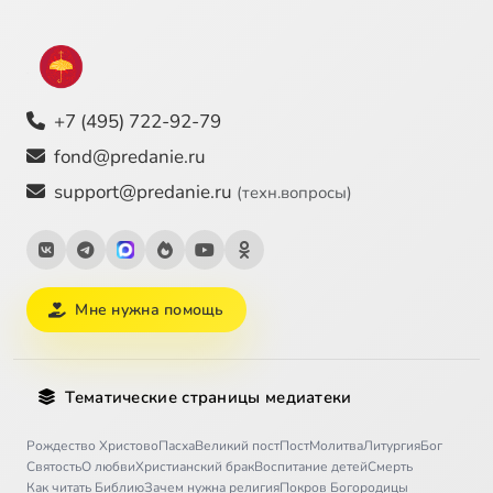
+7 (495) 722-92-79
fond@predanie.ru
support@predanie.ru
(техн.вопросы)
Мне нужна помощь
Тематические страницы медиатеки
Рождество Христово
Пасха
Великий пост
Пост
Молитва
Литургия
Бог
Святость
О любви
Христианский брак
Воспитание детей
Смерть
Как читать Библию
Зачем нужна религия
Покров Богородицы