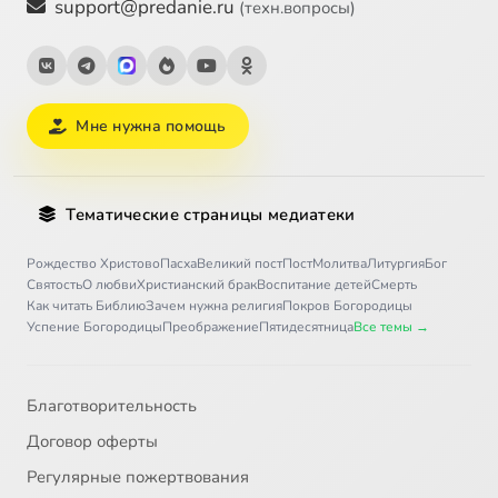
support@predanie.ru
(техн.вопросы)
Мне нужна помощь
Тематические страницы медиатеки
Рождество Христово
Пасха
Великий пост
Пост
Молитва
Литургия
Бог
Святость
О любви
Христианский брак
Воспитание детей
Смерть
Как читать Библию
Зачем нужна религия
Покров Богородицы
Успение Богородицы
Преображение
Пятидесятница
Все темы →
Благотворительность
Договор оферты
Регулярные пожертвования