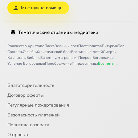
Мне нужна помощь
Тематические страницы медиатеки
Рождество Христово
Пасха
Великий пост
Пост
Молитва
Литургия
Бог
Святость
О любви
Христианский брак
Воспитание детей
Смерть
Как читать Библию
Зачем нужна религия
Покров Богородицы
Успение Богородицы
Преображение
Пятидесятница
Все темы →
Благотворительность
Договор оферты
Регулярные пожертвования
Безопасность платежей
Политика возврата
О проекте