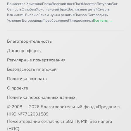
Рождество Христово
Пасха
Великий пост
Пост
Молитва
Литургия
Бог
Святость
О любви
Христианский брак
Воспитание детей
Смерть
Как читать Библию
Зачем нужна религия
Покров Богородицы
Успение Богородицы
Преображение
Пятидесятница
Все темы →
Благотворительность
Договор оферты
Регулярные пожертвования
Безопасность платежей
Политика возврата
О проекте
Политика персональных данных
© 2008 — 2026 Благотворительный фонд «Предание»
НКО №7712031589
Пожертвование согласно ст.582 ГК РФ. Без налога
(НДС)