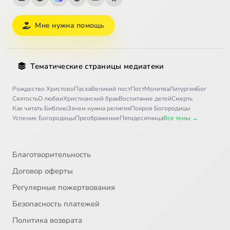
Мне нужна помощь
Тематические страницы медиатеки
Рождество Христово
Пасха
Великий пост
Пост
Молитва
Литургия
Бог
Святость
О любви
Христианский брак
Воспитание детей
Смерть
Как читать Библию
Зачем нужна религия
Покров Богородицы
Успение Богородицы
Преображение
Пятидесятница
Все темы →
Благотворительность
Договор оферты
Регулярные пожертвования
Безопасность платежей
Политика возврата