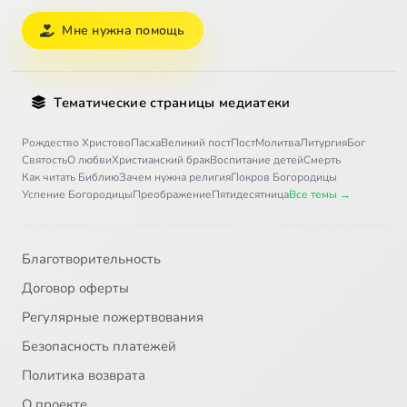
Мне нужна помощь
Тематические страницы медиатеки
Рождество Христово
Пасха
Великий пост
Пост
Молитва
Литургия
Бог
Святость
О любви
Христианский брак
Воспитание детей
Смерть
Как читать Библию
Зачем нужна религия
Покров Богородицы
Успение Богородицы
Преображение
Пятидесятница
Все темы →
Благотворительность
Договор оферты
Регулярные пожертвования
Безопасность платежей
Политика возврата
О проекте