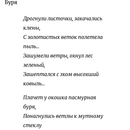
Буря
Дрогнули листочки, закачались
клены,
С золотистых веток полетела
пыль…
Зашумели ветры, охнул лес
зеленый,
Зашептался с эхом высохший
ковыль…
Плачет у окошка пасмурная
буря,
Понагнулись ветлы к мутному
стеклу