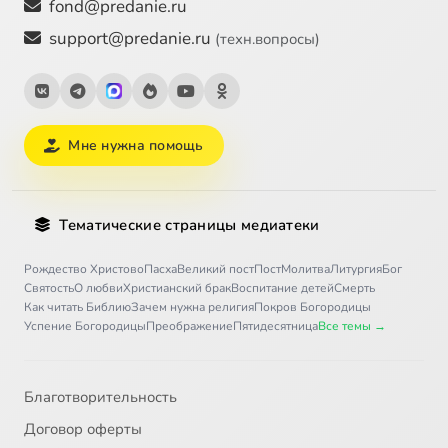
fond@predanie.ru
support@predanie.ru
(техн.вопросы)
Мне нужна помощь
Тематические страницы медиатеки
Рождество Христово
Пасха
Великий пост
Пост
Молитва
Литургия
Бог
Святость
О любви
Христианский брак
Воспитание детей
Смерть
Как читать Библию
Зачем нужна религия
Покров Богородицы
Успение Богородицы
Преображение
Пятидесятница
Все темы →
Благотворительность
Договор оферты