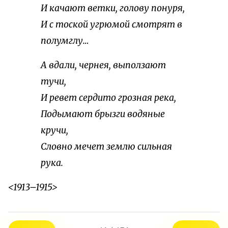
И качают ветки, голову понуря,
И с тоской угрюмой смотрят в
полумглу…
А вдали, чернея, выползают
тучи,
И ревет сердито грозная река,
Подымают брызги водяные
кручи,
Словно мечет землю сильная
рука.
<1913–1915>